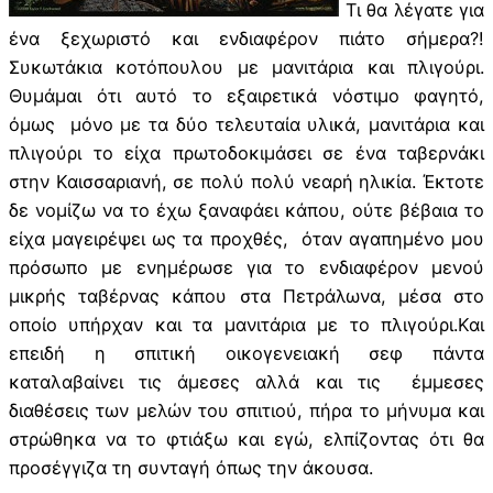
Τι θα λέγατε για
ένα ξεχωριστό και ενδιαφέρον πιάτο σήμερα?!
Συκωτάκια κοτόπουλου με μανιτάρια και πλιγούρι.
Θυμάμαι ότι αυτό το εξαιρετικά νόστιμο φαγητό,
όμως μόνο με τα δύο τελευταία υλικά, μανιτάρια και
πλιγούρι το είχα πρωτοδοκιμάσει σε ένα ταβερνάκι
στην Καισσαριανή, σε πολύ πολύ νεαρή ηλικία. Έκτοτε
δε νομίζω να το έχω ξαναφάει κάπου, ούτε βέβαια το
είχα μαγειρέψει ως τα προχθές, όταν αγαπημένο μου
πρόσωπο με ενημέρωσε για το ενδιαφέρον μενού
μικρής ταβέρνας κάπου στα Πετράλωνα, μέσα στο
οποίο υπήρχαν και τα μανιτάρια με το πλιγούρι.Και
επειδή η σπιτική οικογενειακή σεφ πάντα
καταλαβαίνει τις άμεσες αλλά και τις έμμεσες
διαθέσεις των μελών του σπιτιού, πήρα το μήνυμα και
στρώθηκα να το φτιάξω και εγώ, ελπίζοντας ότι θα
προσέγγιζα τη συνταγή όπως την άκουσα.