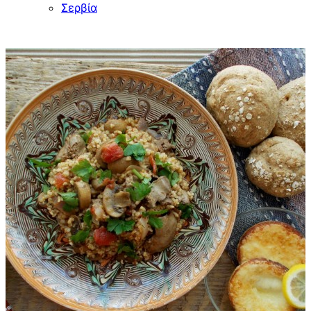
Σερβία