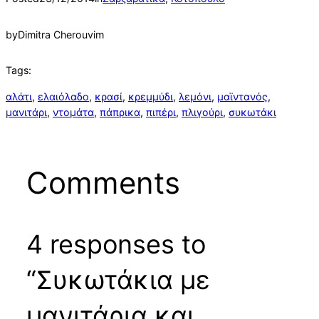
by
Dimitra Cherouvim
Tags:
αλάτι
, 
ελαιόλαδο
, 
κρασί
, 
κρεμμύδι
, 
λεμόνι
, 
μαϊντανός
, 
μανιτάρι
, 
ντομάτα
, 
πάπρικα
, 
πιπέρι
, 
πλιγούρι
, 
συκωτάκι
Comments
4 responses to
“Συκωτάκια με
μανιτάρια και