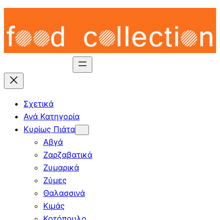
Skip
to
content
Σχετικά
Ανά Κατηγορία
Κυρίως Πιάτα
Αβγά
Ζαρζαβατικά
Ζυμαρικά
Ζύμες
Θαλασσινά
Κιμάς
Κοτόπουλο