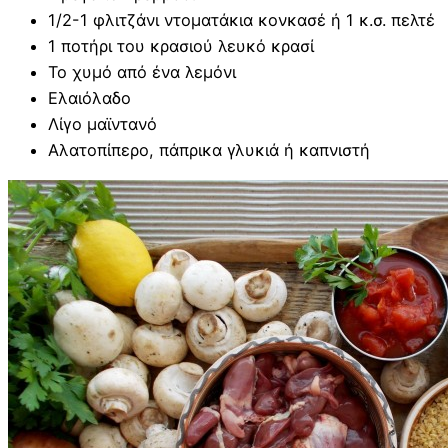
1/2-1 φλιτζάνι ντοματάκια κονκασέ ή 1 κ.σ. πελτέ
1 ποτήρι του κρασιού λευκό κρασί
Το χυμό από ένα λεμόνι
Ελαιόλαδο
Λίγο μαϊντανό
Αλατοπίπερο, πάπρικα γλυκιά ή καπνιστή