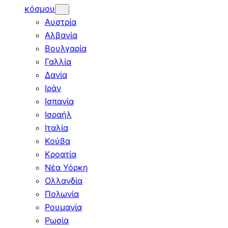
κόσμου
Αυστρία
Αλβανία
Βουλγαρία
Γαλλία
Δανία
Ιράν
Ισπανία
Ισραήλ
Ιταλία
Κούβα
Κροατία
Νέα Υόρκη
Ολλανδία
Πολωνία
Ρουμανία
Ρωσία