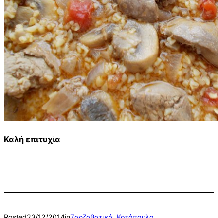
Καλή επιτυχία
Posted
23/12/2014
in
Ζαρζαβατικά
, 
Κοτόπουλο