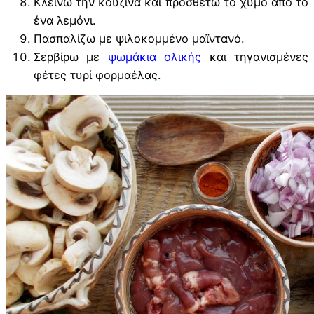
Κλείνω την κουζίνα και προσθέτω το χυμό από το
ένα λεμόνι.
Πασπαλίζω με ψιλοκομμένο μαϊντανό.
Σερβίρω με
ψωμάκια ολικής
και τηγανισμένες
φέτες τυρί φορμαέλας.