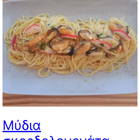
Μύδια