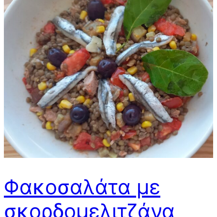
Φακοσαλάτα με
σκορδομελιτζάνα