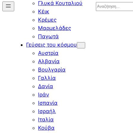
Γλυκά Κουταλιού
Search
Κέικ
Κρέμες
Μαρμελάδες
Παγωτά
Γεύσεις του κόσμου
Αυστρία
Αλβανία
Βουλγαρία
Γαλλία
Δανία
Ιράν
Ισπανία
Ισραήλ
Ιταλία
Κούβα