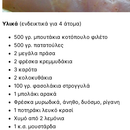
Υλικά
(ενδεικτικά για 4 άτομα)
500 γρ. μπουτάκια κοτόπουλο φιλέτο
500 γρ. πατατούλες
2 μεγάλα πράσα
2 φρέσκα κρεμμυδάκια
3 καρότα
2 κολοκυθάκια
100 γρ. φασολάκια στρογγυλά
1 μπολάκι αρακά
Φρέσκα μυρωδικά, άνηθο, δυόσμο, ρίγανη
1 ποτηράκι λευκό κρασί
Χυμό από 2 λεμόνια
1 κ.σ. μουστάρδα