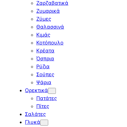
Ζαρζαβατικά
Ζυμαρικά
Ζύμες
Θαλασσινά
Κιμάς
Κοτόπουλο
Κρέατα
Όσπρια
Ρύζια
Σούπες
Ψάρια
Ορεκτικά
Πατάτες
Πίτες
Σαλάτες
Γλυκά