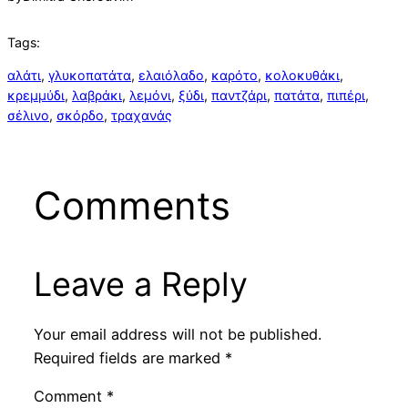
Tags:
αλάτι
, 
γλυκοπατάτα
, 
ελαιόλαδο
, 
καρότο
, 
κολοκυθάκι
, 
κρεμμύδι
, 
λαβράκι
, 
λεμόνι
, 
ξύδι
, 
παντζάρι
, 
πατάτα
, 
πιπέρι
, 
σέλινο
, 
σκόρδο
, 
τραχανάς
Comments
Leave a Reply
Your email address will not be published.
Required fields are marked
*
Comment
*