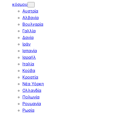
κόσμου
Αυστρία
Αλβανία
Βουλγαρία
Γαλλία
Δανία
Ιράν
Ισπανία
Ισραήλ
Ιταλία
Κούβα
Κροατία
Νέα Υόρκη
Ολλανδία
Πολωνία
Ρουμανία
Ρωσία