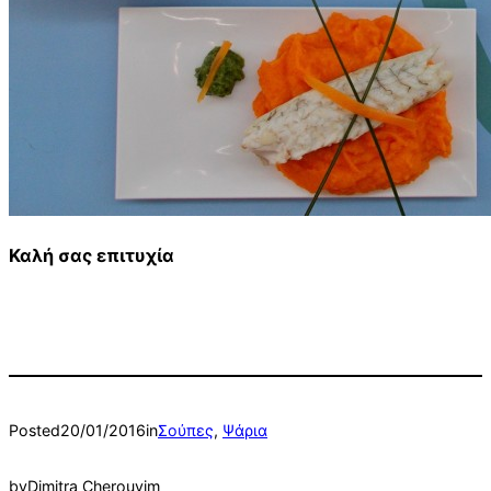
Καλή σας επιτυχία
Posted
20/01/2016
in
Σούπες
, 
Ψάρια
by
Dimitra Cherouvim