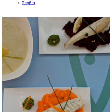
Σερβία