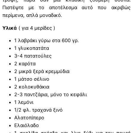
Πιστέψτε με το αποτέλεσμα αυτό που ακριβώς
περίμενα, απλά μοναδικό.
Υλικά
( για 4 μερίδες )
1 λαβράκι γύρω στα 600 γρ.
1 γλυκοπατάτα
3-4 πατατούλες
2 καρότα
2 μικρά ξερά κρεμμύδια
1 μάτσο σέλινο
2 κολοκυθάκια
2-3 παντζάρια, μόνο το κεφάλι
1 λεμόνι
1/2 φλ. τραχανά ξινό
Αλατοπίπερο
Ελαιόλαδο
1 σκελίδα σκόρδο και λίγο ξύδι για τον πουρέ