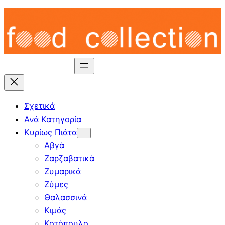
Skip
to
content
Σχετικά
Ανά Κατηγορία
Κυρίως Πιάτα
Αβγά
Ζαρζαβατικά
Ζυμαρικά
Ζύμες
Θαλασσινά
Κιμάς
Κοτόπουλο