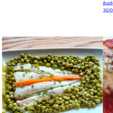
δια
30/0