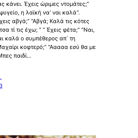
ας κάνει. Έχεις ώριμες ντομάτες;”
ψυγείο, η λαϊκή να’ ναι καλά”.
χεις αβγά;” “Αβγά; Καλά τις κότες
σα τί τις έχω; ” ” Έχεις φέτα;” “Ναι,
ναι καλά ο συμπέθερος απ΄ τη
Μαχαίρι κοφτερό;” “Ααααα εσύ θα με
Μπες παιδί…
…
3