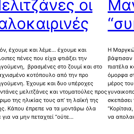
ελιτζάνες οι
Μαν
αλοκαιρινές
“συ
όν, έχουμε και λέμε… έχουμε και
Η Μαργκώ
οιπες πένες που είχα φτιάξει την
βάφτισαν 
γούμενη, βρασμένες στο ζουμί και στο
πιατέλα κ
χνισμένο κοτόπουλο από την προ
όμορφα στ
γούμενη. Έχουμε και δυο υπέροχες
μέρος του
ντάνες μελιτζάνες και ντοματούλες προς
γυναικοπα
ριμο της ηλικίας τους απ’ τη λαϊκή της
σκεπάσει 
ης. Κάπου έπρεπε να τα μοντάρω όλα
“Κορίτσια,
 για να μην πεταχτεί “ούτε…
να απολαύ