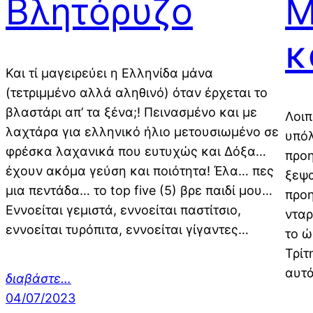
Βλητόρυζο
Μ
κ
Και τί μαγειρεύει η Ελληνίδα μάνα
(τετριμμένο αλλά αληθινό) όταν έρχεται το
βλαστάρι απ’ τα ξένα;! Πεινασμένο και με
Λοιπ
λαχτάρα για ελληνικό ήλιο μετουσιωμένο σε
υπόλ
φρέσκα λαχανικά που ευτυχώς και Δόξα…
προη
έχουν ακόμα γεύση και ποιότητα! Έλα… πες
ξεψα
μια πεντάδα… το top five (5) βρε παιδί μου…
προη
Eννοείται γεμιστά, εννοείται παστίτσιο,
νταρ
εννοείται τυρόπιτα, εννοείται γίγαντες…
το ώ
Τρίτ
αυτά
διαβάστε…
04/07/2023