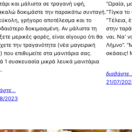
τάρι και μάλιστα σε τραγανή υφή,
“Ωραία, μ
καλώ δοκιμάστε την παρακάτω συνταγή.
“Τίγκα το 
ύκολη, γρήγορο αποτέλεσμα και το
“Τέλεια, έ
δαιότερο δοκιμασμένη. Αν μάλιστα τη
στην ταράτ
ξετε μερικές φορές, είναι σίγουρο ότι θα
ναι. Να’ 
χετε την τραγανότητα (νέα μαγειρική
Λήμνο”. “
) που επιθυμείτε στα μανιτάρια σας.
σκάσεις! 
ά 1 συσκευασία μικρά λευκά μανιτάρια
…
διαβάστε
21/07/202
βάστε…
8/2023