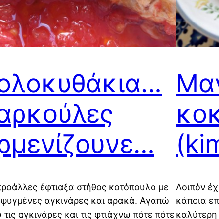
ολοκυθάκια…
Μαν
αρκούλες
κοκ
ρμενίζουνε…
(ki
προάλλες έφτιαξα στήθος κοτόπουλο με
Λοιπόν έχ
ψυγμένες αγκινάρες και αρακά. Αγαπώ
κάποια επ
 τις αγκινάρες και τις φτιάχνω πότε πότε
καλύτερη 