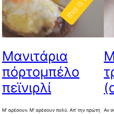
Μανιτάρια
Μ
πόρτομπέλο
τ
πεϊνιρλί
(
Μ’ αρέσουν. Μ’ αρέσουν πολύ. Απ’ την πρώτη
Αν σ