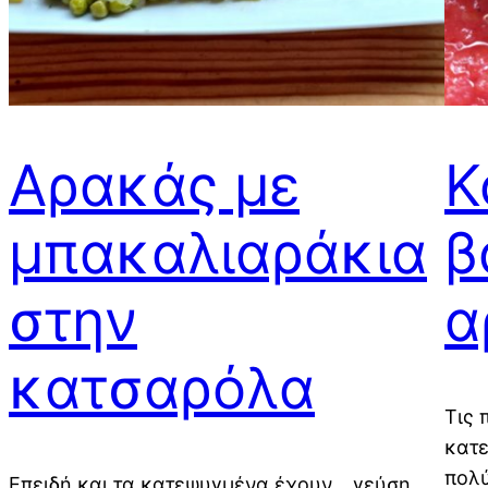
Αρακάς με
Κ
μπακαλιαράκια
β
στην
α
κατσαρόλα
Τις 
κατε
πολύ
Επειδή και τα κατεψυγμένα έχουν… γεύση,