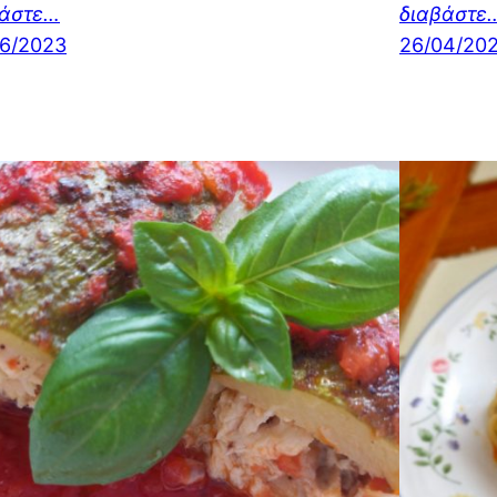
βάστε…
διαβάστε
6/2023
26/04/20