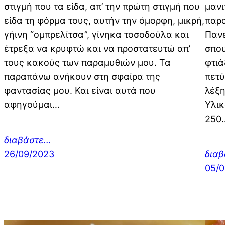
στιγμή που τα είδα, απ’ την πρώτη στιγμή που
μανι
είδα τη φόρμα τους, αυτήν την όμορφη, μικρή,
παρα
γήινη “ομπρελίτσα”, γίνηκα τοσοδούλα και
Πανε
έτρεξα να κρυφτώ και να προστατευτώ απ’
σπου
τους κακούς των παραμυθιών μου. Τα
φτιά
παραπάνω ανήκουν στη σφαίρα της
πετύ
φαντασίας μου. Και είναι αυτά που
λέξη
αφηγούμαι…
Υλικ
250
διαβάστε…
26/09/2023
δια
05/0