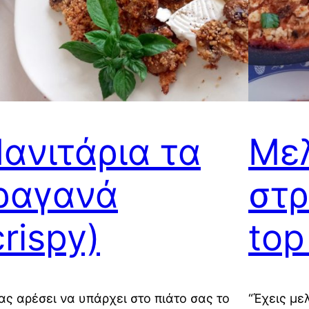
ανιτάρια τα
Με
ραγανά
στρ
crispy)
top
ας αρέσει να υπάρχει στο πιάτο σας το
“Έχεις με