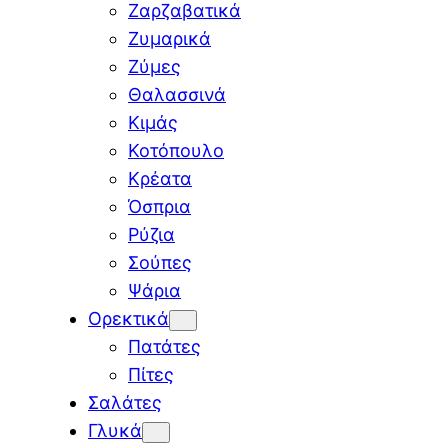
Ζαρζαβατικά
Ζυμαρικά
Ζύμες
Θαλασσινά
Κιμάς
Κοτόπουλο
Κρέατα
Όσπρια
Ρύζια
Σούπες
Ψάρια
Ορεκτικά
Πατάτες
Πίτες
Σαλάτες
Γλυκά