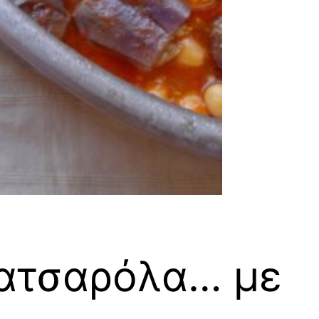
κατσαρόλα… με