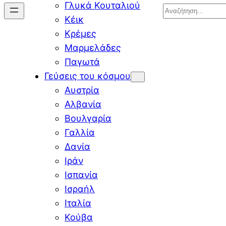
Γλυκά Κουταλιού
Search
Κέικ
Κρέμες
Μαρμελάδες
Παγωτά
Γεύσεις του κόσμου
Αυστρία
Αλβανία
Βουλγαρία
Γαλλία
Δανία
Ιράν
Ισπανία
Ισραήλ
Ιταλία
Κούβα