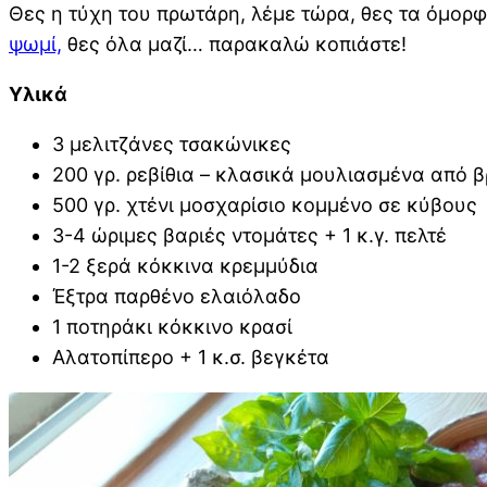
Θες η τύχη του πρωτάρη, λέμε τώρα, θες τα όμορ
ψωμί,
θες όλα μαζί… παρακαλώ κοπιάστε!
Υλικά
3 μελιτζάνες τσακώνικες
200 γρ. ρεβίθια – κλασικά μουλιασμένα από 
500 γρ. χτένι μοσχαρίσιο κομμένο σε κύβους
3-4 ώριμες βαριές ντομάτες + 1 κ.γ. πελτέ
1-2 ξερά κόκκινα κρεμμύδια
Έξτρα παρθένο ελαιόλαδο
1 ποτηράκι κόκκινο κρασί
Αλατοπίπερο + 1 κ.σ. βεγκέτα