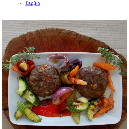
Σερβία