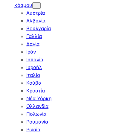
κόσμου
Αυστρία
Αλβανία
Βουλγαρία
Γαλλία
Δανία
Ιράν
Ισπανία
Ισραήλ
Ιταλία
Κούβα
Κροατία
Νέα Υόρκη
Ολλανδία
Πολωνία
Ρουμανία
Ρωσία