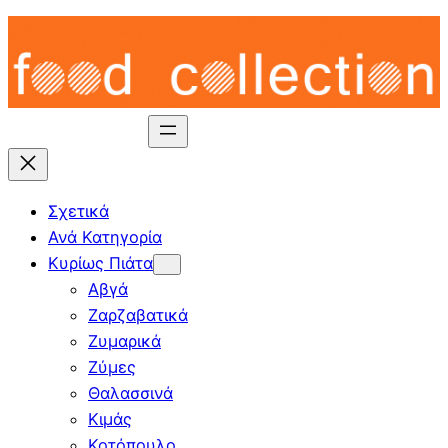
Skip
to
content
Σχετικά
Ανά Κατηγορία
Κυρίως Πιάτα
Αβγά
Ζαρζαβατικά
Ζυμαρικά
Ζύμες
Θαλασσινά
Κιμάς
Κοτόπουλο