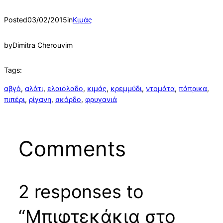
Posted
03/02/2015
in
Κιμάς
by
Dimitra Cherouvim
Tags:
αβγό
, 
αλάτι
, 
ελαιόλαδο
, 
κιμάς
, 
κρεμμύδι
, 
ντομάτα
, 
πάπρικα
, 
πιπέρι
, 
ρίγανη
, 
σκόρδο
, 
φρυγανιά
Comments
2 responses to
“Μπιφτεκάκια στο