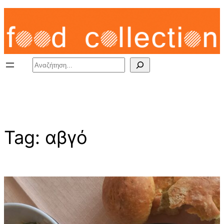
Skip
to
content
Search
Tag:
αβγό