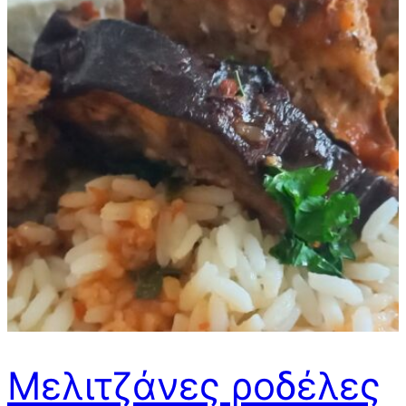
Μελιτζάνες ροδέλες