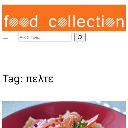
Skip
to
content
Search
Tag:
πελτε