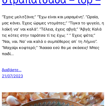
“Έχεις μελιτζάνα;” “Έχω είναι και μαραμένη”. “Ωραία,
μας κάνει. Έχεις ώριμες ντομάτες;” “Τίγκα το ψυγείο, η
λαϊκή να’ ναι καλά”. “Τέλεια, έχεις αβγά;” “Αβγά; Καλά
τις κότες στην ταράτσα τί τις έχω; ” ” Έχεις φέτα;”
“Ναι, ναι. Να’ ναι καλά ο συμπέθερος απ΄ τη Λήμνο”.
“Μαχαίρι κοφτερό;” “Ααααα εσύ θα με σκάσεις! Μπες
παιδί…
διαβάστε…
21/07/2023