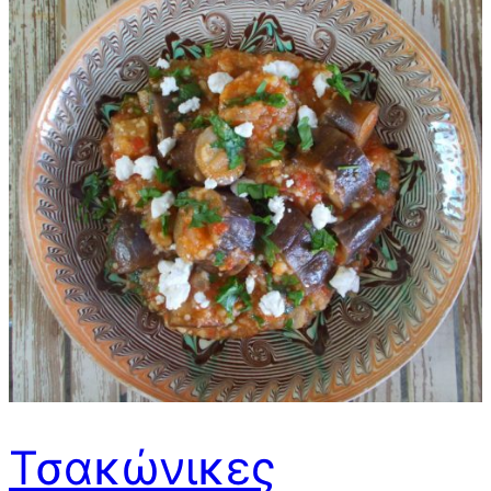
Τσακώνικες