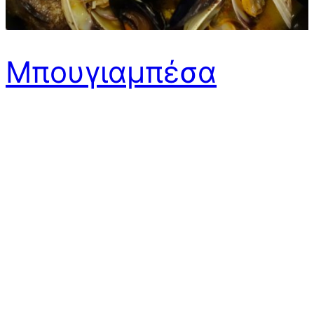
Μπουγιαμπέσα
(Μασσαλία)
Το πρώτο άκουσμα του ονόματος Μασσαλία και η
πρώτη χειροπιαστή (στην κυριολεξία) πληροφορία για
την πόλη αυτή, ήταν τότε που τα δυο μικρά παιδικά
χεράκια δεν μπορούσαν να πιάσουν καλά και κυρίως
να κουμαντάρουν τη μεγάλη, υπόλευκη,
χοντροκομμένη και παράξενα μυρωδάτη πλάκα
σαπουνιού που συχνά πυκνά έμπαινε στο σπίτι και
κυρίως στο εξοχικό τους μήνες…