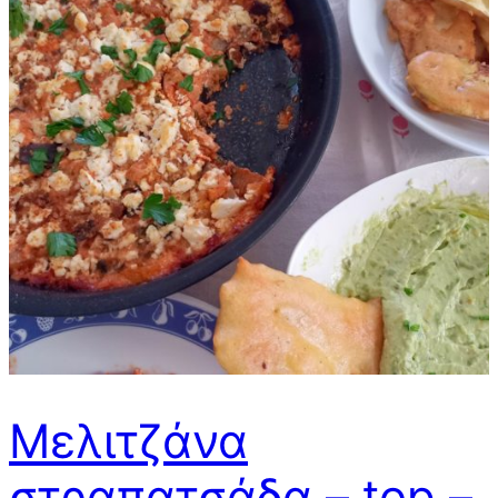
Μελιτζάνα
στραπατσάδα – top –