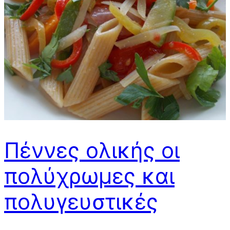
Πέννες ολικής οι
πολύχρωμες και
πολυγευστικές