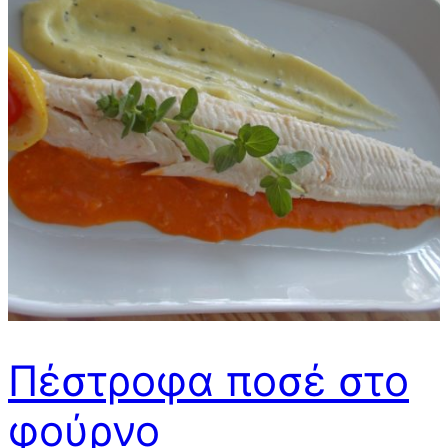
Πέστροφα ποσέ στο
φούρνο