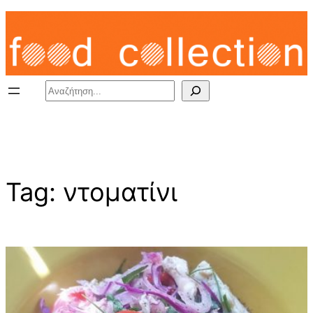
Skip
to
content
Search
Tag:
ντοματίνι