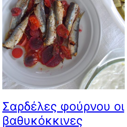
Σαρδέλες φούρνου οι
βαθυκόκκινες