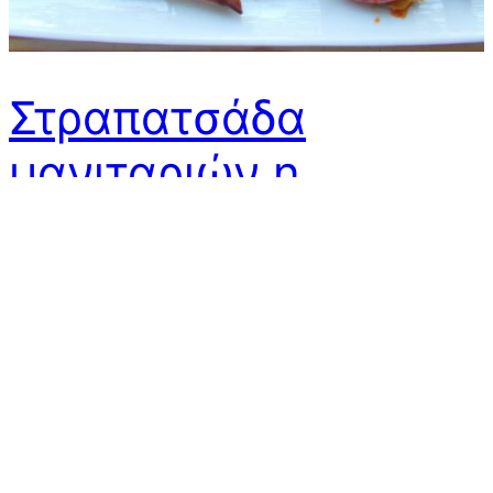
Στραπατσάδα
μανιταριών η
πικάντικη
Μετά την κλασσική στραπατσάδα (ή καγιανά) που όλοι
ξέρουμε, αγαπάμε και προτιμάμε κυρίως το καλοκαίρι
με τις όμορφες ντομάτες, είπα να κάνω και να
απολαύσουμε, μια στραπατσάδα μανιταριών πικάντικη,
για το μεσημεριανό μας. Τα λόγια είναι φτωχά, τα
χρώματα, τα αρώματα και η γεύση μιλάνε. Υλικά (για 2
άτομα) 3 αβγά 200 γρ. μανιτάρια λευκά…