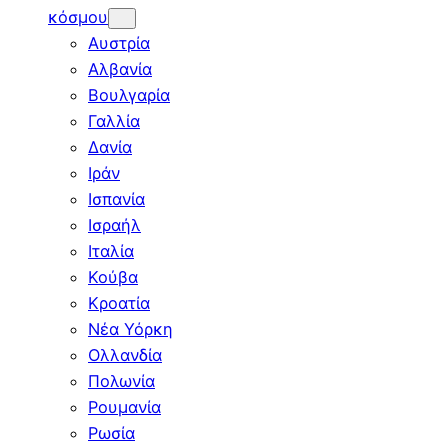
κόσμου
Αυστρία
Αλβανία
Βουλγαρία
Γαλλία
Δανία
Ιράν
Ισπανία
Ισραήλ
Ιταλία
Κούβα
Κροατία
Νέα Υόρκη
Ολλανδία
Πολωνία
Ρουμανία
Ρωσία