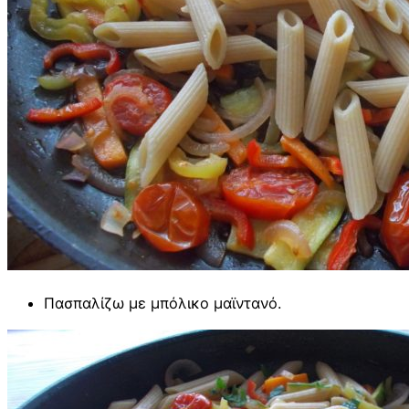
Πασπαλίζω με μπόλικο μαϊντανό.