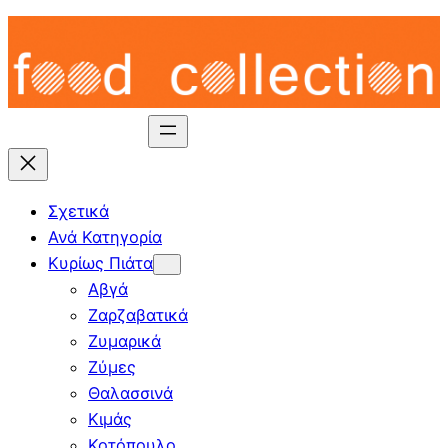
Skip
to
content
Σχετικά
Ανά Κατηγορία
Κυρίως Πιάτα
Αβγά
Ζαρζαβατικά
Ζυμαρικά
Ζύμες
Θαλασσινά
Κιμάς
Κοτόπουλο