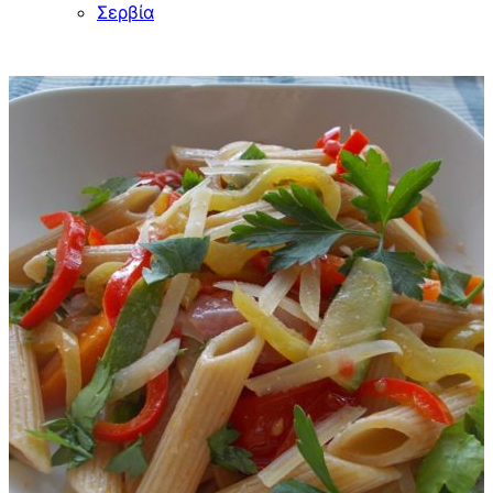
Σερβία