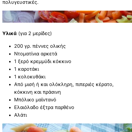
πολυγευστικές.
Υλικά
(για 2 μερίδες)
200 γρ. πέννες ολικής
Ντοματίνια αρκετά
1 ξερό κρεμμύδι κόκκινο
1 καροτάκι
1 κολοκυθάκι
Από μισή ή και ολόκληρη, πιπεριές κέρατο,
κόκκινη και πράσινη
Μπόλικο μαϊντανό
Ελαιόλαδο έξτρα παρθένο
Αλάτι