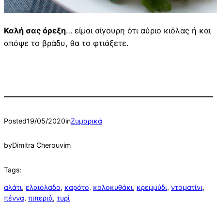
Καλή σας όρεξη
… είμαι σίγουρη ότι αύριο κιόλας ή και
απόψε το βράδυ, θα το φτιάξετε.
Posted
19/05/2020
in
Ζυμαρικά
by
Dimitra Cherouvim
Tags:
αλάτι
, 
ελαιόλαδο
, 
καρότο
, 
κολοκυθάκι
, 
κρεμμύδι
, 
ντοματίνι
, 
πέννα
, 
πιπεριά
, 
τυρί