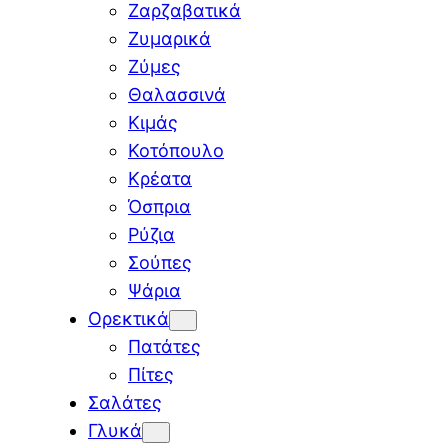
Ζαρζαβατικά
Ζυμαρικά
Ζύμες
Θαλασσινά
Κιμάς
Κοτόπουλο
Κρέατα
Όσπρια
Ρύζια
Σούπες
Ψάρια
Ορεκτικά
Πατάτες
Πίτες
Σαλάτες
Γλυκά