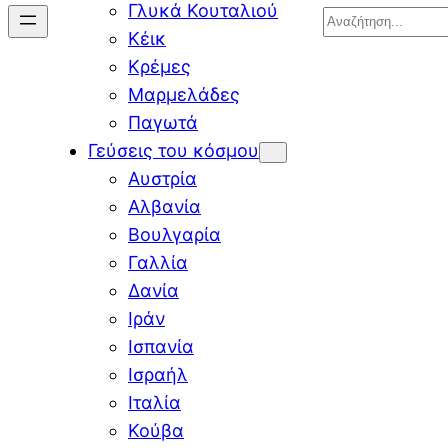
Γλυκά Κουταλιού
Search
Κέικ
Κρέμες
Μαρμελάδες
Παγωτά
Γεύσεις του κόσμου
Αυστρία
Αλβανία
Βουλγαρία
Γαλλία
Δανία
Ιράν
Ισπανία
Ισραήλ
Ιταλία
Κούβα