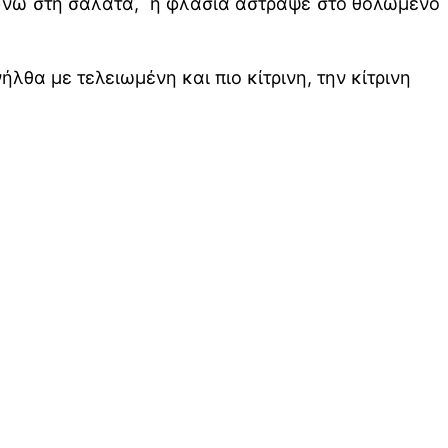
ύνω στη σαλάτα, η φλασιά άστραψε στο θολωμένο
λθα με τελειωμένη και πιο κίτρινη, την κίτρινη