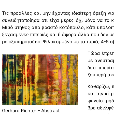
Τις προάλλες και μην έχοντας ιδιαίτερη όρεξη γι
συνειδητοποίησα ότι είχα μέρες όχι μόνο να το
Μισό στήθος από βραστό κοτόπουλο, κάτι υπόλοιπ
ξεχασμένες πιπεριές και διάφορα άλλα που δεν 
με εξυπηρετούσε. Ψιλοκομμένο με τα τυριά, 4-5 α
Τώρα έπρεπ
με ανεστραμ
δυο πιπερίτ
ζουμερή ακ
Καθαρίζω, 
και την κίτ
ψυγείο μηδ
βρε αδελφέ
Gerhard Richter – Abstract