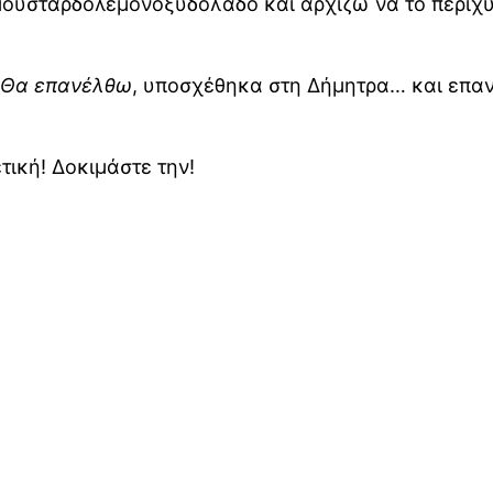
μουσταρδολεμονοξυδόλαδο και αρχίζω να το περιχ
Θα επανέλθω
, υποσχέθηκα στη Δήμητρα… και επανή
τική! Δοκιμάστε την!