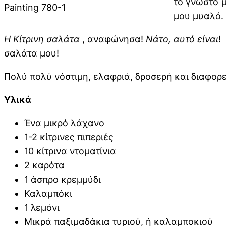
το γνωστό 
Painting 780-1
μου μυαλό.
Η Κίτρινη σαλάτα
, αναφώνησα!
Νάτο, αυτό είναι
!
σαλάτα μου!
Πολύ πολύ νόστιμη, ελαφριά, δροσερή και διαφορε
Υλικά
Ένα μικρό λάχανο
1-2 κίτρινες πιπεριές
10 κίτρινα ντοματίνια
2 καρότα
1 άσπρο κρεμμύδι
Καλαμπόκι
1 λεμόνι
Μικρά παξιμαδάκια τυριού, ή καλαμποκιού