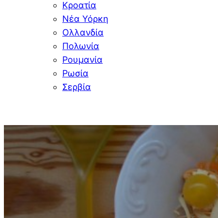
Κροατία
Νέα Υόρκη
Ολλανδία
Πολωνία
Ρουμανία
Ρωσία
Σερβία