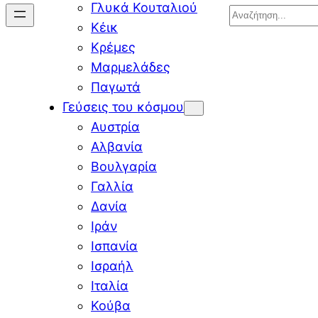
Γλυκά Κουταλιού
Search
Κέικ
Κρέμες
Μαρμελάδες
Παγωτά
Γεύσεις του κόσμου
Αυστρία
Αλβανία
Βουλγαρία
Γαλλία
Δανία
Ιράν
Ισπανία
Ισραήλ
Ιταλία
Κούβα