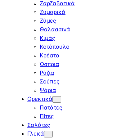
Ζαρζαβατικά
Ζυμαρικά
Ζύμες
Θαλασσινά
Κιμάς
Κοτόπουλο
Κρέατα
Όσπρια
Ρύζια
Σούπες
Ψάρια
Ορεκτικά
Πατάτες
Πίτες
Σαλάτες
Γλυκά