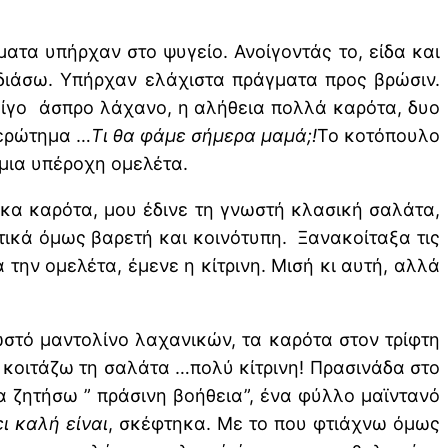
ματα υπήρχαν στο ψυγείο. Ανοίγοντάς το, είδα και
οδιάσω. Υπήρχαν ελάχιστα πράγματα προς βρώσιν.
 λίγο άσπρο λάχανο, η αλήθεια πολλά καρότα, δυο
 ερώτημα …
Τι θα φάμε σήμερα μαμά;!
Το κοτόπουλο
 μια υπέροχη ομελέτα.
κα καρότα, μου έδινε τη γνωστή κλασική σαλάτα,
τικά όμως βαρετή και κοινότυπη. Ξανακοίταξα τις
 την ομελέτα, έμενε η κίτρινη. Μισή κι αυτή, αλλά
στό μαντολίνο λαχανικών, τα καρότα στον τρίφτη
, κοιτάζω τη σαλάτα …πολύ κίτρινη! Πρασινάδα στο
α ζητήσω ” πράσινη βοήθεια”, ένα φύλλο μαϊντανό
ι καλή είναι
, σκέφτηκα. Με το που φτιάχνω όμως