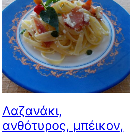
Λαζανάκι,
ανθότυρος, μπέικον,