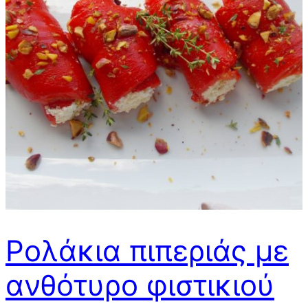
Ρολάκια πιπεριάς με
ανθότυρο φιστικιού