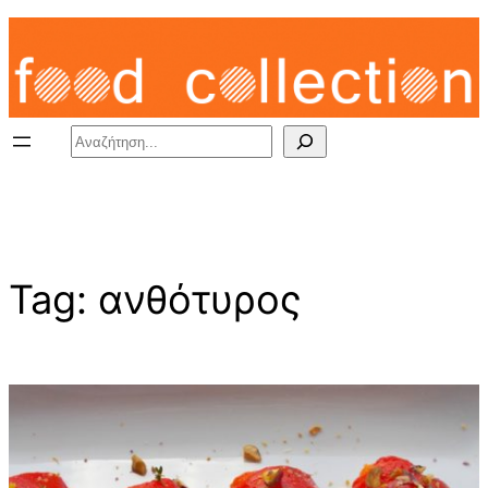
Skip
to
content
Search
Tag:
ανθότυρος