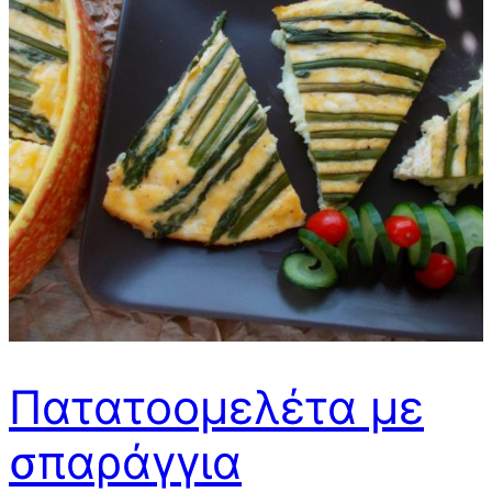
Πατατοομελέτα με
σπαράγγια