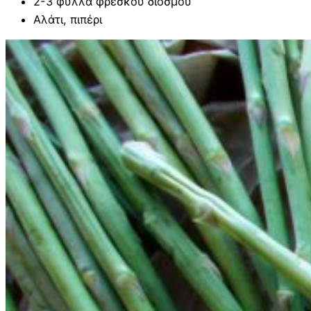
2-3 φύλλα φρέσκου διόσμου
Αλάτι, πιπέρι