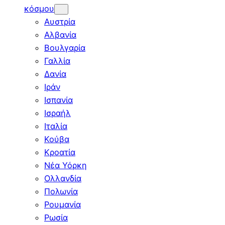
κόσμου
Αυστρία
Αλβανία
Βουλγαρία
Γαλλία
Δανία
Ιράν
Ισπανία
Ισραήλ
Ιταλία
Κούβα
Κροατία
Νέα Υόρκη
Ολλανδία
Πολωνία
Ρουμανία
Ρωσία