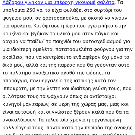
Λάζαρου γίνηκαν μια υπέροχη γκουρμέ
σαλάτα
. Τα
υπόλοιπα 250 γρ. τα είχα φυλάξει στο συρτάρι του
ψυγείου μου, σε χαρτοσακούλα, με σκοπό να γίνουν
μια ομελέτα. Και έφτασε η ώρα που εγώ μπήκα στην
κουζίνα και βγήκαν τα υλικά μου στον πάγκο και
άρχισα να “παίζω” το παιχνίδι του αυτοσχεδιασμού για
μια ιδιαίτερη ομελέτα, πατατοομελέτα φούρνου για την
ακρίβεια, που να κεντρίσει το ενδιαφέρον όχι μόνο το
δικό μου, αλλά και της παρέας που θα γεύονταν αυτό
το πολύτιμο ανοιξιάτικο αγαθό της φύσης, τα
σπαράγγια, πολυεργαλείο της ιατρικής κατά τον
Ιπποκράτη, με την λεπτή και ιδιαίτερη γεύση τους, που
οι λάτρεις τους τα ψάχνουν όπως οι αντίστοιχοι
κυνηγοί μανιταριών, σε μέρη της χώρας μας, μιας και
είναι αυτοφυή και οι γνώστες ξέρουν καλά που θα τα
ανακαλύψουν. Τα τελευταία χρόνια η οργανωμένη
καλλιέργεια τους, πάντα κατά την περίοδο της άνοιξης