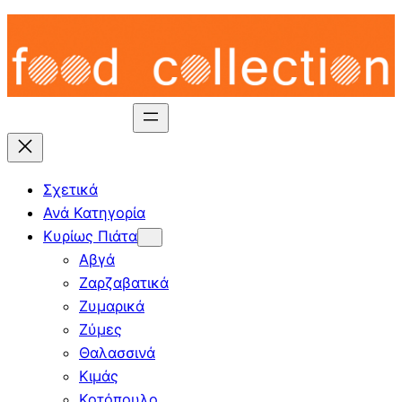
Skip
to
content
Σχετικά
Ανά Κατηγορία
Κυρίως Πιάτα
Αβγά
Ζαρζαβατικά
Ζυμαρικά
Ζύμες
Θαλασσινά
Κιμάς
Κοτόπουλο