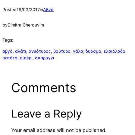
Posted
19/03/2017
in
Αβγά
by
Dimitra Cherouvim
Tags:
αβγό
, 
αλάτι
, 
ανθότυρος
, 
βούτυρο
, 
γάλα
, 
δυόσμο
, 
ελαιόλαδο
, 
πατάτα
, 
πιπέρι
, 
σπαράγγι
Comments
Leave a Reply
Your email address will not be published.