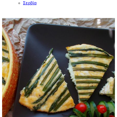
Σερβία