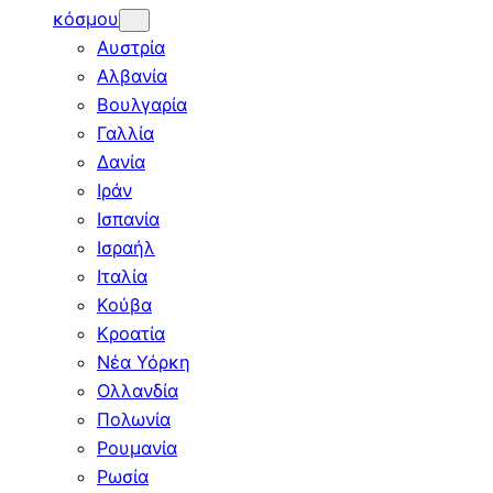
κόσμου
Αυστρία
Αλβανία
Βουλγαρία
Γαλλία
Δανία
Ιράν
Ισπανία
Ισραήλ
Ιταλία
Κούβα
Κροατία
Νέα Υόρκη
Ολλανδία
Πολωνία
Ρουμανία
Ρωσία