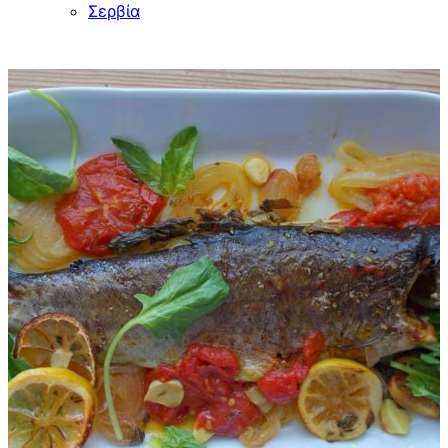
Σερβία