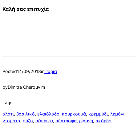
Καλή σας επιτυχία
Posted
14/09/2018
in
Ψάρια
by
Dimitra Cherouvim
Tags:
αλάτι
, 
βασιλικό
, 
ελαιόλαδο
, 
κουρκουμά
, 
κρεμμύδι
, 
λεμόνι
, 
ντομάτα
, 
ούζο
, 
πάπρικα
, 
πέστροφα
, 
ρίγανη
, 
σκόρδο