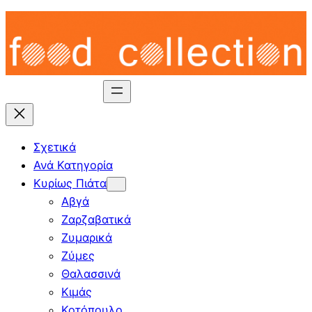
Skip
to
content
Σχετικά
Ανά Κατηγορία
Κυρίως Πιάτα
Αβγά
Ζαρζαβατικά
Ζυμαρικά
Ζύμες
Θαλασσινά
Κιμάς
Κοτόπουλο