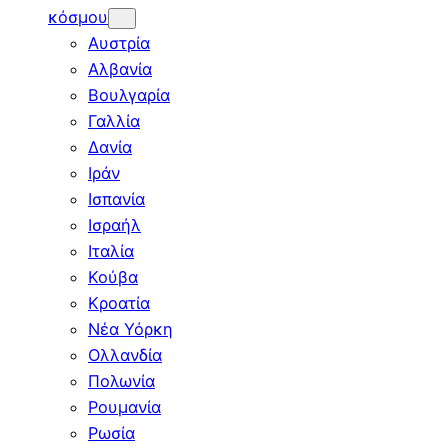
κόσμου
Αυστρία
Αλβανία
Βουλγαρία
Γαλλία
Δανία
Ιράν
Ισπανία
Ισραήλ
Ιταλία
Κούβα
Κροατία
Νέα Υόρκη
Ολλανδία
Πολωνία
Ρουμανία
Ρωσία