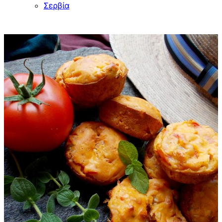
Σερβία