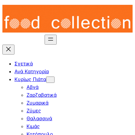
Skip
to
content
Σχετικά
Ανά Κατηγορία
Κυρίως Πιάτα
Αβγά
Ζαρζαβατικά
Ζυμαρικά
Ζύμες
Θαλασσινά
Κιμάς
Κοτόπουλο