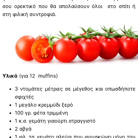
σου ορεκτικό που θα απολαύσουν όλοι στο σπίτι ή
στη φιλική συντροφιά.
Υλικά
(για 12 muffins)
3 ντομάτες μέτριες σε μέγεθος και οπωσδήποτε
σφιχτές
1 μεγάλο κρεμμύδι ξερό
100 γρ. φέτα τριμμένη
1 κ.σ. γεμάτη γιαούρτι στραγγιστό
2 αβγά
1 φλ. τσ. γεμάτο αλεύρι που φουσκώνει μόνο του