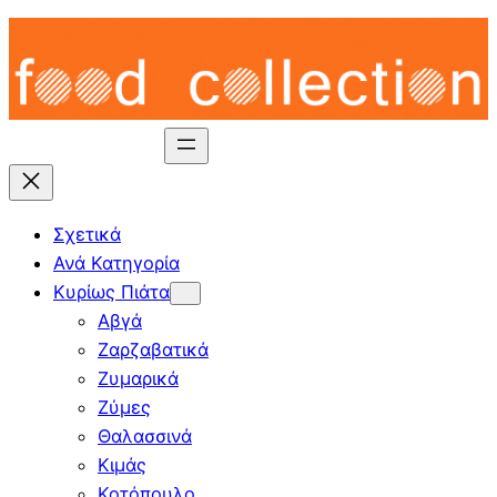
Skip
to
content
Σχετικά
Ανά Κατηγορία
Κυρίως Πιάτα
Αβγά
Ζαρζαβατικά
Ζυμαρικά
Ζύμες
Θαλασσινά
Κιμάς
Κοτόπουλο