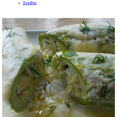
Σερβία