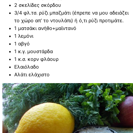
2 σκελίδες σκόρδου
3/4 φλ.τσ. ρύζι μπαζμάτι (έπρεπε να μου αδειάζει
το χώρο απ’ το ντουλάπι) ή ό,τι ρύζι προτιμάτε.
1 ματσάκι ανήθο+μαϊντανό
1 λεμόνι
1 αβγό
1 κ.γ. μουστάρδα
1 κ.σ. κορν φλάουρ
Ελαιόλαδο
Αλάτι ελάχιστο