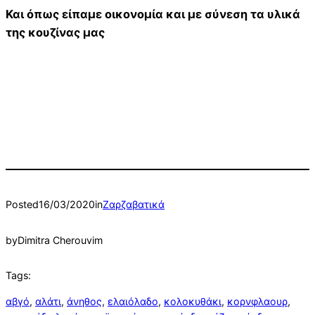
Και όπως είπαμε οικονομία και με σύνεση τα υλικά
της κουζίνας μας
Posted
16/03/2020
in
Ζαρζαβατικά
by
Dimitra Cherouvim
Tags:
αβγό
, 
αλάτι
, 
άνηθος
, 
ελαιόλαδο
, 
κολοκυθάκι
, 
κορνφλαουρ
, 