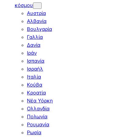
κόσμου
Αυστρία
Αλβανία
Βουλγαρία
Γαλλία
Δανία
Ιράν
Ισπανία
Ισραήλ
Ιταλία
Κούβα
Κροατία
Νέα Υόρκη
Ολλανδία
Πολωνία
Ρουμανία
Ρωσία