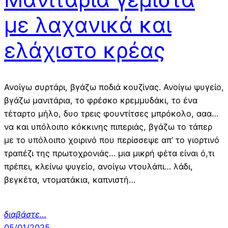
με λαχανικά και
ελάχιστο κρέας
Ανοίγω συρτάρι, βγάζω ποδιά κουζίνας. Ανοίγω ψυγείο,
βγάζω μανιτάρια, το φρέσκο κρεμμυδάκι, το ένα
τέταρτο μήλο, δυο τρεις φουντίτσες μπρόκολο, ααα…
να και υπόλοιπο κόκκινης πιπεριάς, βγάζω το τάπερ
με το υπόλοιπο χοιρινό που περίσσεψε απ’ το γιορτινό
τραπέζι της πρωτοχρονιάς… μια μικρή φέτα είναι ό,τι
πρέπει, κλείνω ψυγείο, ανοίγω ντουλάπι… λάδι,
βεγκέτα, ντοματάκια, καπνιστή…
διαβάστε…
05/01/2025