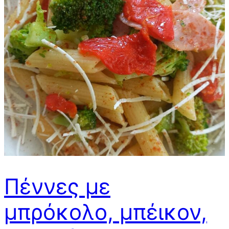
Πέννες με
μπρόκολο, μπέικον,