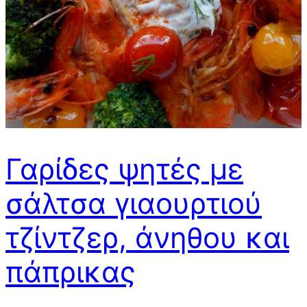
Γαρίδες ψητές με
σάλτσα γιαουρτιού
τζίντζερ, άνηθου και
πάπρικας