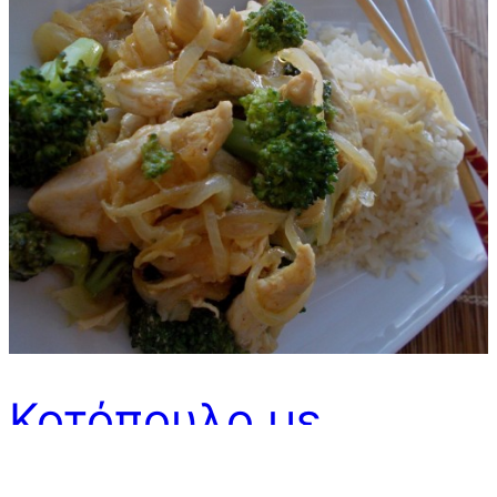
Κοτόπουλο με
τζίντζερ και