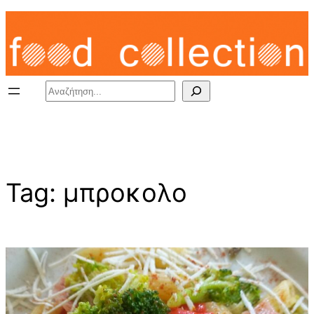
Skip
to
content
Search
Tag:
μπροκολο