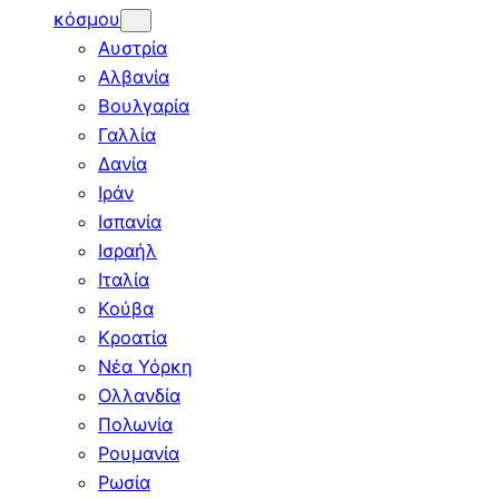
κόσμου
Αυστρία
Αλβανία
Βουλγαρία
Γαλλία
Δανία
Ιράν
Ισπανία
Ισραήλ
Ιταλία
Κούβα
Κροατία
Νέα Υόρκη
Ολλανδία
Πολωνία
Ρουμανία
Ρωσία