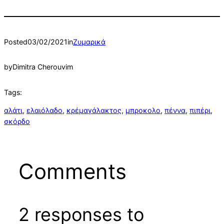
Posted
03/02/2021
in
Ζυμαρικά
by
Dimitra Cherouvim
Tags:
αλάτι
, 
ελαιόλαδο
, 
κρέμαγάλακτος
, 
μπροκολο
, 
πέννα
, 
πιπέρι
, 
σκόρδο
Comments
2 responses to