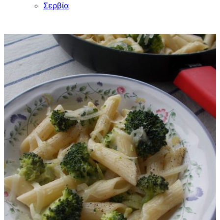
Σερβία