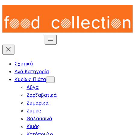
Skip
to
content
Σχετικά
Ανά Κατηγορία
Κυρίως Πιάτα
Αβγά
Ζαρζαβατικά
Ζυμαρικά
Ζύμες
Θαλασσινά
Κιμάς
Κοτόπουλο