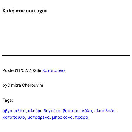
Καλή σας επιτυχία
Posted
11/02/2023
in
Κοτόπουλο
by
Dimitra Cherouvim
Tags:
αβγό
, 
αλάτι
, 
αλεύρι
, 
βεγκέτα
, 
βούτυρο
, 
γάλα
, 
ελαιόλαδο
, 
κοτόπουλο
, 
μοτσαρέλα
, 
μπροκολο
, 
πράσο