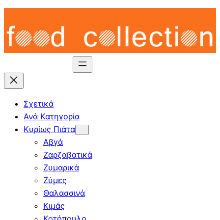
Skip
to
content
Σχετικά
Ανά Κατηγορία
Κυρίως Πιάτα
Αβγά
Ζαρζαβατικά
Ζυμαρικά
Ζύμες
Θαλασσινά
Κιμάς
Κοτόπουλο