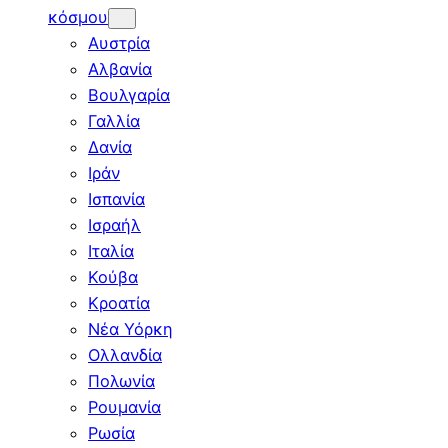
κόσμου
Αυστρία
Αλβανία
Βουλγαρία
Γαλλία
Δανία
Ιράν
Ισπανία
Ισραήλ
Ιταλία
Κούβα
Κροατία
Νέα Υόρκη
Ολλανδία
Πολωνία
Ρουμανία
Ρωσία