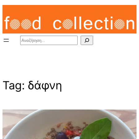
Skip
to
content
Search
Tag:
δάφνη