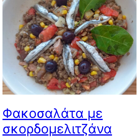
Φακοσαλάτα με
σκορδομελιτζάνα