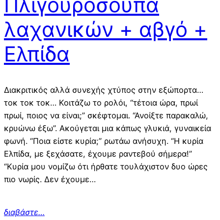
Πλιγουρόσουπα
λαχανικών + αβγό +
Ελπίδα
Διακριτικός αλλά συνεχής χτύπος στην εξώπορτα…
τοκ τοκ τοκ… Κοιτάζω το ρολόι, “τέτοια ώρα, πρωί
πρωί, ποιος να είναι;” σκέφτομαι. “Ανοίξτε παρακαλώ,
κρυώνω έξω”. Ακούγεται μια κάπως γλυκιά, γυναικεία
φωνή. “Ποια είστε κυρία;” ρωτάω ανήσυχη. “Η κυρία
Ελπίδα, με ξεχάσατε, έχουμε ραντεβού σήμερα!”
“Κυρία μου νομίζω ότι ήρθατε τουλάχιστον δυο ώρες
πιο νωρίς. Δεν έχουμε…
διαβάστε…