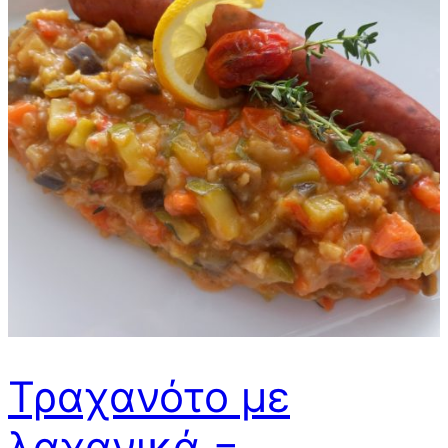
Τραχανότο με
λαχανικά =