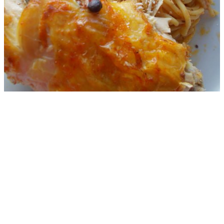
Κόκορας με σπαγγέτι
στο φούρνο
Είχα επιθυμήσει ένα ζεστό οικογενειακό τραπέζι. Ήταν
Κυριακή. Έστρωσα το τραπέζι με το καλό
τραπεζομάντηλο. Έβαλα έξι σερβίτσια, τα καλά