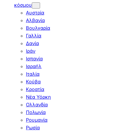
κόσμου
Αυστρία
Αλβανία
Βουλγαρία
Γαλλία
Δανία
Ιράν
Ισπανία
Ισραήλ
Ιταλία
Κούβα
Κροατία
Νέα Υόρκη
Ολλανδία
Πολωνία
Ρουμανία
Ρωσία