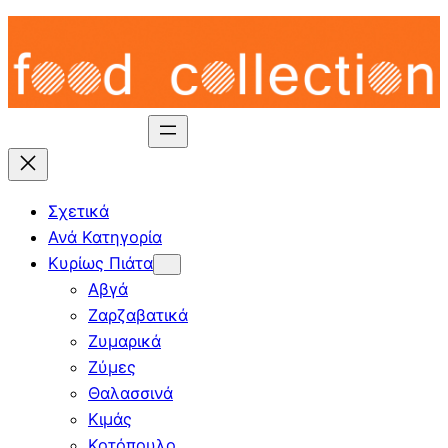
Skip
to
content
Σχετικά
Ανά Κατηγορία
Κυρίως Πιάτα
Αβγά
Ζαρζαβατικά
Ζυμαρικά
Ζύμες
Θαλασσινά
Κιμάς
Κοτόπουλο