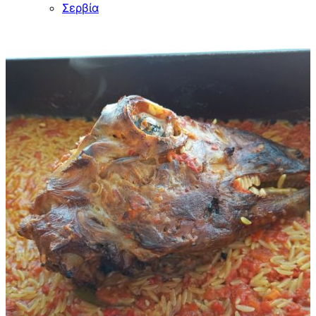
Σερβία