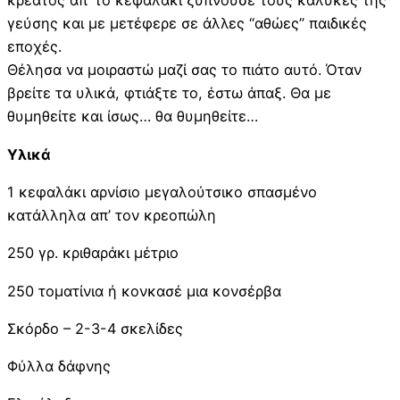
κρέατος απ’ το κεφαλάκι ξυπνούσε τους κάλυκες της
γεύσης και με μετέφερε σε άλλες “αθώες” παιδικές
εποχές.
Θέλησα να μοιραστώ μαζί σας το πιάτο αυτό. Όταν
βρείτε τα υλικά, φτιάξτε το, έστω άπαξ. Θα με
θυμηθείτε και ίσως… θα θυμηθείτε…
Υλικά
1 κεφαλάκι αρνίσιο μεγαλούτσικο σπασμένο
κατάλληλα απ’ τον κρεοπώλη
250 γρ. κριθαράκι μέτριο
250 τοματίνια ή κονκασέ μια κονσέρβα
Σκόρδο – 2-3-4 σκελίδες
Φύλλα δάφνης