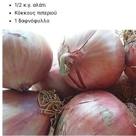
1/2 κ.γ. αλάτι
Κόκκους πιπεριού
1 δαφνόφυλλο