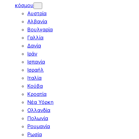
κόσμου
Αυστρία
Αλβανία
Βουλγαρία
Γαλλία
Δανία
Ιράν
Ισπανία
Ισραήλ
Ιταλία
Κούβα
Κροατία
Νέα Υόρκη
Ολλανδία
Πολωνία
Ρουμανία
Ρωσία