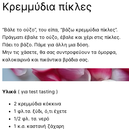
Κρεμμύδια πίκλες
“Βάλε το ούζο”, του είπα, “βάζω κρεμμύδια πίκλες”.
Πράγματι έβαλε το ούζο, έβαλε και χέρι στις πίκλες.
Πάει το βάζο. Πάμε για άλλη μια δόση.
Μην τις χάσετε, θα σας συντροφεύουν τα όμορφα,
καλοκαιρινά και πικάντικα βράδια σας.
Υλικά
( για test tasting )
2 κρεμμύδια κόκκινα
1 φλ.τσ. ξύδι, ό,τι έχετε
1/2 φλ. τσ. νερό
1 κ.σ. καστανή ζάχαρη