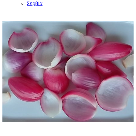
Σερβία