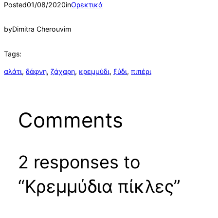
Posted
01/08/2020
in
Ορεκτικά
by
Dimitra Cherouvim
Tags:
αλάτι
, 
δάφνη
, 
ζάχαρη
, 
κρεμμύδι
, 
ξύδι
, 
πιπέρι
Comments
2 responses to
“Κρεμμύδια πίκλες”