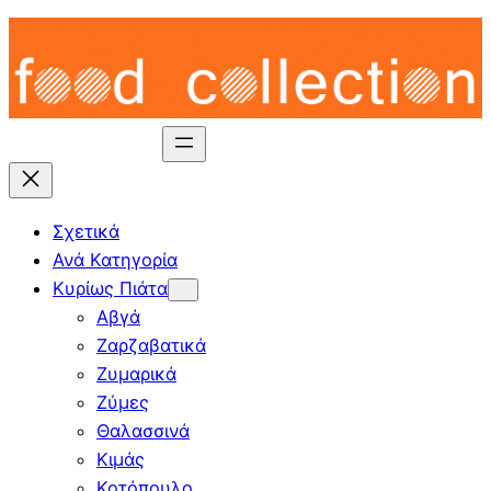
Skip
to
content
Σχετικά
Ανά Κατηγορία
Κυρίως Πιάτα
Αβγά
Ζαρζαβατικά
Ζυμαρικά
Ζύμες
Θαλασσινά
Κιμάς
Κοτόπουλο