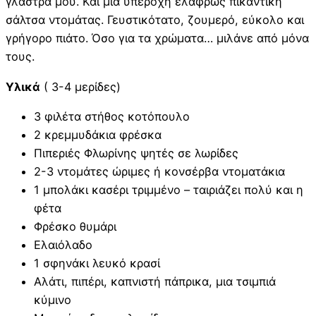
γλάστρα μου. Και μια υπέροχη ελαφρώς πικάντικη
σάλτσα ντομάτας. Γευστικότατο, ζουμερό, εύκολο και
γρήγορο πιάτο. Όσο για τα χρώματα… μιλάνε από μόνα
τους.
Υλικά
( 3-4 μερίδες)
3 φιλέτα στήθος κοτόπουλο
2 κρεμμυδάκια φρέσκα
Πιπεριές Φλωρίνης ψητές σε λωρίδες
2-3 ντομάτες ώριμες ή κονσέρβα ντοματάκια
1 μπολάκι κασέρι τριμμένο – ταιριάζει πολύ και η
φέτα
Φρέσκο θυμάρι
Ελαιόλαδο
1 σφηνάκι λευκό κρασί
Αλάτι, πιπέρι, καπνιστή πάπρικα, μια τσιμπιά
κύμινο