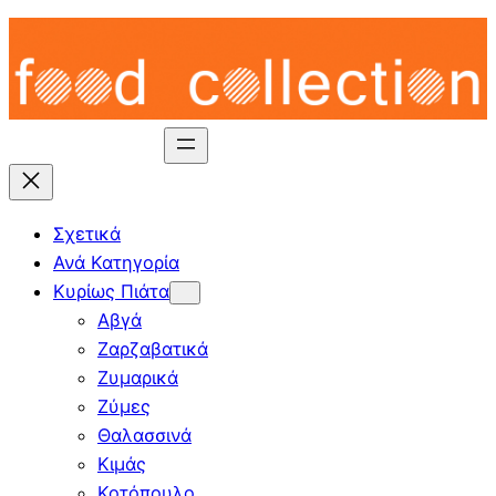
Skip
to
content
Σχετικά
Ανά Κατηγορία
Κυρίως Πιάτα
Αβγά
Ζαρζαβατικά
Ζυμαρικά
Ζύμες
Θαλασσινά
Κιμάς
Κοτόπουλο