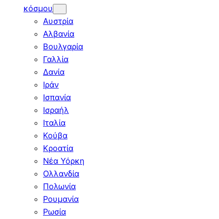
κόσμου
Αυστρία
Αλβανία
Βουλγαρία
Γαλλία
Δανία
Ιράν
Ισπανία
Ισραήλ
Ιταλία
Κούβα
Κροατία
Νέα Υόρκη
Ολλανδία
Πολωνία
Ρουμανία
Ρωσία