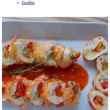
Σερβία