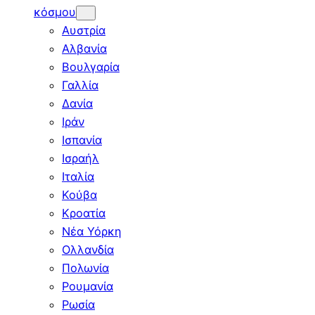
κόσμου
Αυστρία
Αλβανία
Βουλγαρία
Γαλλία
Δανία
Ιράν
Ισπανία
Ισραήλ
Ιταλία
Κούβα
Κροατία
Νέα Υόρκη
Ολλανδία
Πολωνία
Ρουμανία
Ρωσία