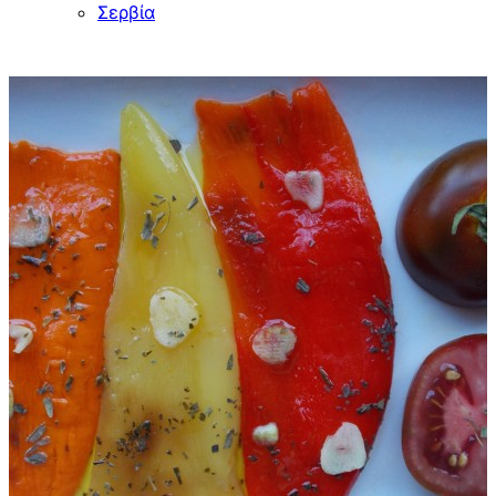
Σερβία