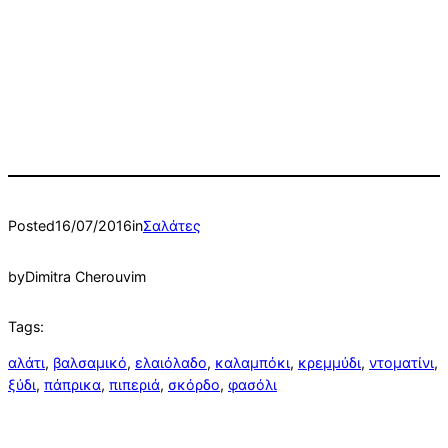
Posted
16/07/2016
in
Σαλάτες
by
Dimitra Cherouvim
Tags:
αλάτι
, 
βαλσαμικό
, 
ελαιόλαδο
, 
καλαμπόκι
, 
κρεμμύδι
, 
ντοματίνι
, 
ξύδι
, 
πάπρικα
, 
πιπεριά
, 
σκόρδο
, 
φασόλι