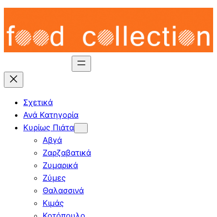
Skip
to
content
Σχετικά
Ανά Κατηγορία
Κυρίως Πιάτα
Αβγά
Ζαρζαβατικά
Ζυμαρικά
Ζύμες
Θαλασσινά
Κιμάς
Κοτόπουλο