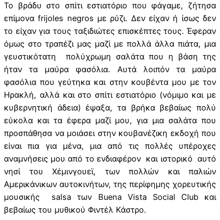
Το βράδυ στο σπίτι εστιατόριο που φάγαμε, ζήτησα
επίμονα frijoles negros με ρύζι. Δεν είχαν ή ίσως δεν
το είχαν για τους ταξιδιώτες επισκέπτες τους. Έφεραν
όμως στο τραπέζι μας μαζί με πολλά άλλα πιάτα, μια
γευστικότατη πολύχρωμη σαλάτα που η βάση της
ήταν τα μαύρα φασόλια. Αυτά λοιπόν τα μαύρα
φασόλια που γεύτηκα και στην κουβέντα μου με τον
Ηρακλή, αλλά και στο σπίτι εστιατόριο (νόμιμο και με
κυβερνητική άδεια) έψαξα, τα βρήκα βεβαίως πολύ
εύκολα και τα έφερα μαζί μου, για μια σαλάτα που
προσπάθησα να μοιάσει στην κουβανέζικη εκδοχή που
είναι πια για μένα, μια από τις πολλές υπέροχες
αναμνήσεις μου από το ενδιαφέρον και ιστορικό αυτό
νησί του Χέμινγουεϊ, των πολλών και παλιών
Αμερικάνικων αυτοκινήτων, της περίφημης χορευτικής
μουσικής salsa των Buena Vista Social Club και
βεβαίως του μυθικού Φιντέλ Κάστρο.