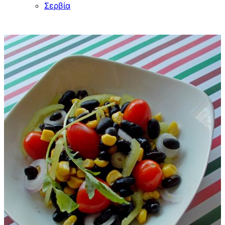
Σερβία