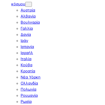
κόσμου
Αυστρία
Αλβανία
Βουλγαρία
Γαλλία
Δανία
Ιράν
Ισπανία
Ισραήλ
Ιταλία
Κούβα
Κροατία
Νέα Υόρκη
Ολλανδία
Πολωνία
Ρουμανία
Ρωσία