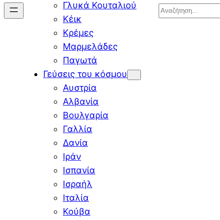
Γλυκά Κουταλιού
Search
Κέικ
Κρέμες
Μαρμελάδες
Παγωτά
Γεύσεις του κόσμου
Αυστρία
Αλβανία
Βουλγαρία
Γαλλία
Δανία
Ιράν
Ισπανία
Ισραήλ
Ιταλία
Κούβα