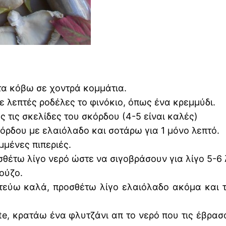
τα κόβω σε χοντρά κομμάτια.
ε λεπτές ροδέλες το φινόκιο, όπως ένα κρεμμύδι.
 τις σκελίδες του σκόρδου (4-5 είναι καλές)
όρδου με ελαιόλαδο και σοτάρω για 1 μόνο λεπτό.
μμένες πιπεριές.
θέτω λίγο νερό ώστε να σιγοβράσουν για λίγο 5-6
ούζο.
ατεύω καλά, προσθέτω λίγο ελαιόλαδο ακόμα και 
te, κρατάω ένα φλυτζάνι απ το νερό που τις έβρασ