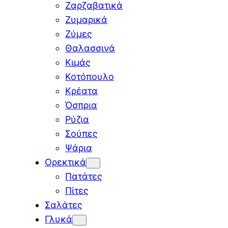
Ζαρζαβατικά
Ζυμαρικά
Ζύμες
Θαλασσινά
Κιμάς
Κοτόπουλο
Κρέατα
Όσπρια
Ρύζια
Σούπες
Ψάρια
Ορεκτικά
Πατάτες
Πίτες
Σαλάτες
Γλυκά