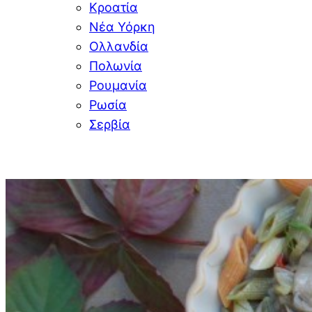
Κροατία
Νέα Υόρκη
Ολλανδία
Πολωνία
Ρουμανία
Ρωσία
Σερβία