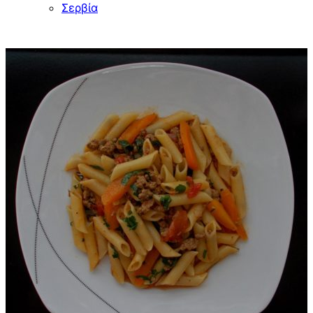
Σερβία