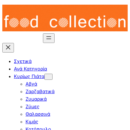
Skip
to
content
Σχετικά
Ανά Κατηγορία
Κυρίως Πιάτα
Αβγά
Ζαρζαβατικά
Ζυμαρικά
Ζύμες
Θαλασσινά
Κιμάς
Κοτόπουλο