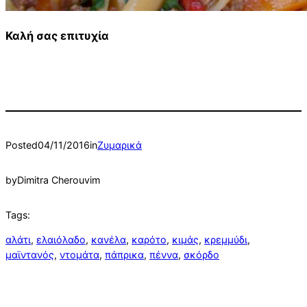
Καλή σας επιτυχία
Posted
04/11/2016
in
Ζυμαρικά
by
Dimitra Cherouvim
Tags:
αλάτι
, 
ελαιόλαδο
, 
κανέλα
, 
καρότο
, 
κιμάς
, 
κρεμμύδι
, 
μαϊντανός
, 
ντομάτα
, 
πάπρικα
, 
πέννα
, 
σκόρδο