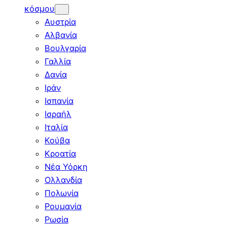
κόσμου
Αυστρία
Αλβανία
Βουλγαρία
Γαλλία
Δανία
Ιράν
Ισπανία
Ισραήλ
Ιταλία
Κούβα
Κροατία
Νέα Υόρκη
Ολλανδία
Πολωνία
Ρουμανία
Ρωσία