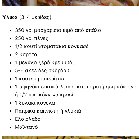
Υλικά
(3-4 μερίδες)
350 γρ. μοσχαρίσιο κιμά από σπάλα
250 γρ. πένες
1/2 κουτί ντοματάκια κονκασέ
2 καρότα
1 μεγάλο ξερό κρεμμύδι
5-6 σκελίδες σκόρδου
1 καυτερή πιπερίτσα
1 σφηνάκι σπιτικό λικέρ, κατά προτίμηση κόκκινο
ή 1/2 π.κ. κόκκινο κρασί
1 ξυλάκι κανέλα
Πάπρικα καπνιστή ή γλυκιά
Ελαιόλαδο
Μαϊντανό