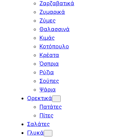
Ζαρζαβατικά
Ζυμαρικά
Ζύμες
Θαλασσινά
Κιμάς
Κοτόπουλο
Κρέατα
Όσπρια
Ρύζια
Σούπες
Ψάρια
Ορεκτικά
Πατάτες
Πίτες
Σαλάτες
Γλυκά