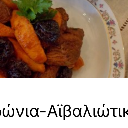
δώνια-Αϊβαλιώτι