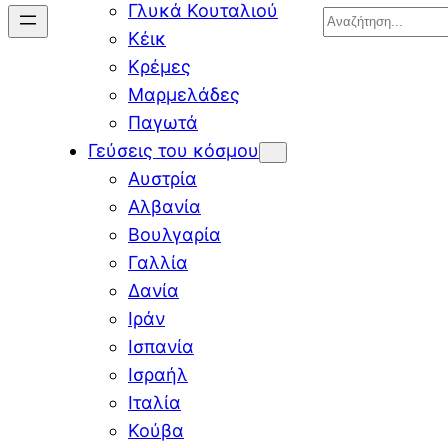
Γλυκά Κουταλιού
Search
Κέικ
Κρέμες
Μαρμελάδες
Παγωτά
Γεύσεις του κόσμου
Αυστρία
Αλβανία
Βουλγαρία
Γαλλία
Δανία
Ιράν
Ισπανία
Ισραήλ
Ιταλία
Κούβα