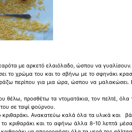
καρότα με αρκετό ελαιόλαδο, ώσπου να γυαλίσουν.
ι το χρώμα του και το σβήνω με το σφηνάκι κρασι
ράζω περίπου για μια ώρα, ώσπου να μαλακώσει. 
ου θέλω, προσθέτω τα ντοματάκια, τον πελτέ, όλα
 του σε ταψί φούρνου.
ο κριθαράκι. Ανακατεύω καλά όλα τα υλικά και β
ι το κριθαράκι και το αφήνω άλλα 8-10 λεπτά μέ
κριθαράκι να απορροφήσει όλα τα νερά της σάλτσας