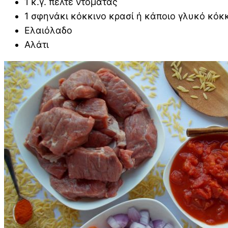
1 κ.γ. πελτέ ντομάτας
1 σφηνάκι κόκκινο κρασί ή κάποιο γλυκό κόκκ
Ελαιόλαδο
Αλάτι