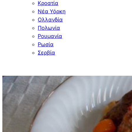
Κροατία
Νέα Υόρκη
Ολλανδία
Πολωνία
Ρουμανία
Ρωσία
Σερβία