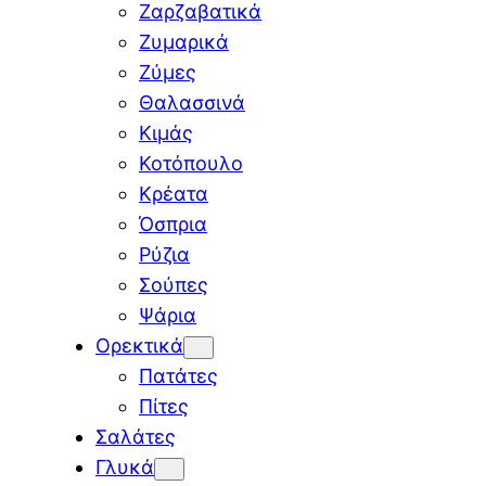
Ζαρζαβατικά
Ζυμαρικά
Ζύμες
Θαλασσινά
Κιμάς
Κοτόπουλο
Κρέατα
Όσπρια
Ρύζια
Σούπες
Ψάρια
Ορεκτικά
Πατάτες
Πίτες
Σαλάτες
Γλυκά