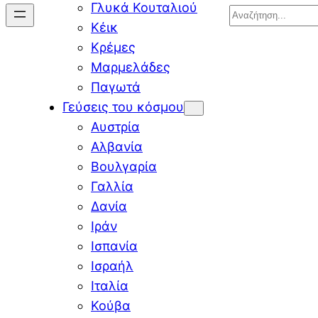
Γλυκά Κουταλιού
Search
Κέικ
Κρέμες
Μαρμελάδες
Παγωτά
Γεύσεις του κόσμου
Αυστρία
Αλβανία
Βουλγαρία
Γαλλία
Δανία
Ιράν
Ισπανία
Ισραήλ
Ιταλία
Κούβα