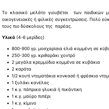
Το κλασικό μελάτο γιουβέτσι των παιδικών μα
οικογενειακές ή φιλικές συγκεντρώσεις. Πολύ εύκ
τους πιο δύσκολους της παρέας.
Υλικά
(4-6 μερίδες)
800-900 γρ. μοσχαρίσια ελιά κομμένη σε κύβ
250-300 γρ. κριθαράκι χοντρό
2 μεγάλα κρεμμύδια κομμένα σε κυβάκια
2 καρότα
1/2 κουτί ντοματάκια κονκασέ ή φρέσκια ντο
1 ξυλάκι κανέλας
1 κ.γ. πάπρικα γλυκιά ή πικάντικη
1 κ.γ. μαύρο πιπέρι
1 κ.γ. κίμινο