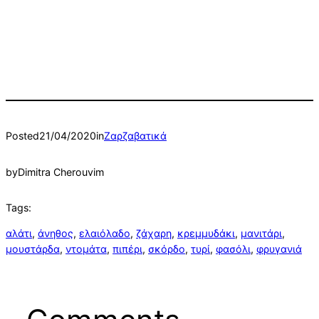
Posted
21/04/2020
in
Ζαρζαβατικά
by
Dimitra Cherouvim
Tags:
αλάτι
, 
άνηθος
, 
ελαιόλαδο
, 
ζάχαρη
, 
κρεμμυδάκι
, 
μανιτάρι
, 
μουστάρδα
, 
ντομάτα
, 
πιπέρι
, 
σκόρδο
, 
τυρί
, 
φασόλι
, 
φρυγανιά