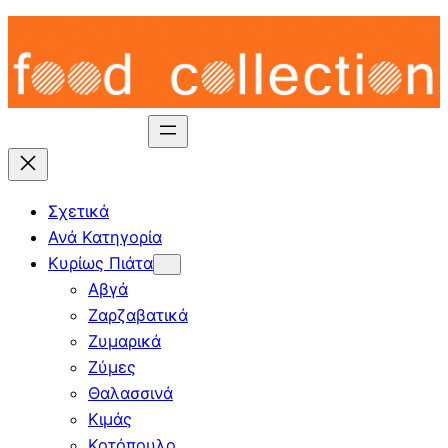
Skip
to
content
Σχετικά
Ανά Κατηγορία
Κυρίως Πιάτα
Αβγά
Ζαρζαβατικά
Ζυμαρικά
Ζύμες
Θαλασσινά
Κιμάς
Κοτόπουλο