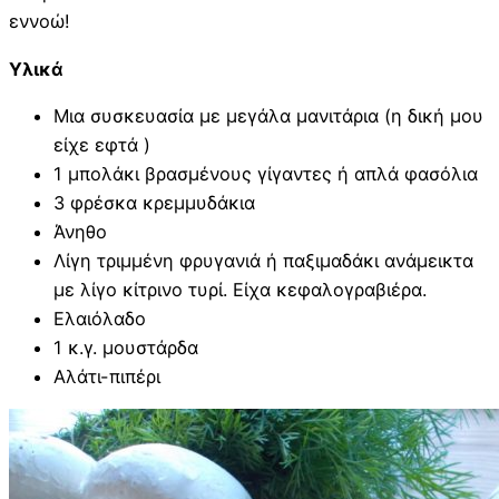
εννοώ!
Υλικά
Μια συσκευασία με μεγάλα μανιτάρια (η δική μου
είχε εφτά )
1 μπολάκι βρασμένους γίγαντες ή απλά φασόλια
3 φρέσκα κρεμμυδάκια
Άνηθο
Λίγη τριμμένη φρυγανιά ή παξιμαδάκι ανάμεικτα
με λίγο κίτρινο τυρί. Είχα κεφαλογραβιέρα.
Ελαιόλαδο
1 κ.γ. μουστάρδα
Αλάτι-πιπέρι