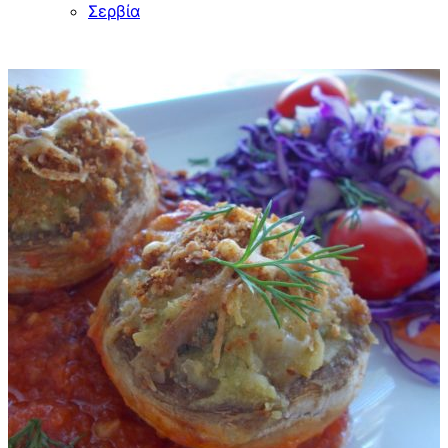
Σερβία