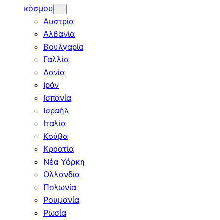
κόσμου
Αυστρία
Αλβανία
Βουλγαρία
Γαλλία
Δανία
Ιράν
Ισπανία
Ισραήλ
Ιταλία
Κούβα
Κροατία
Νέα Υόρκη
Ολλανδία
Πολωνία
Ρουμανία
Ρωσία