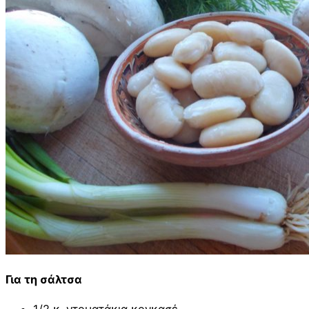
Για τη σάλτσα
1/2 κ. ντοματάκια κονκασέ