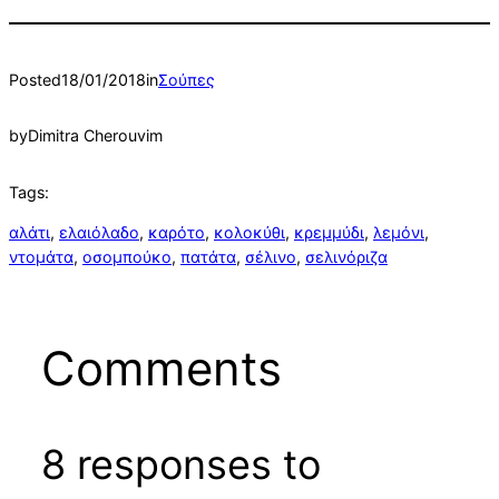
Posted
18/01/2018
in
Σούπες
by
Dimitra Cherouvim
Tags:
αλάτι
, 
ελαιόλαδο
, 
καρότο
, 
κολοκύθι
, 
κρεμμύδι
, 
λεμόνι
, 
ντομάτα
, 
οσομπούκο
, 
πατάτα
, 
σέλινο
, 
σελινόριζα
Comments
8 responses to