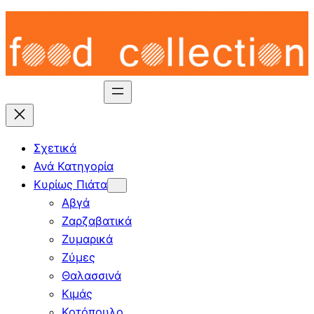
Skip
to
content
Σχετικά
Ανά Κατηγορία
Κυρίως Πιάτα
Αβγά
Ζαρζαβατικά
Ζυμαρικά
Ζύμες
Θαλασσινά
Κιμάς
Κοτόπουλο