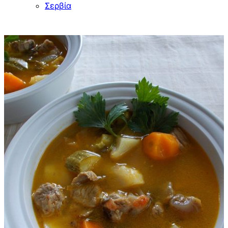
Σερβία