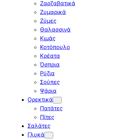
Ζαρζαβατικά
Ζυμαρικά
Ζύμες
Θαλασσινά
Κιμάς
Κοτόπουλο
Κρέατα
Όσπρια
Ρύζια
Σούπες
Ψάρια
Ορεκτικά
Πατάτες
Πίτες
Σαλάτες
Γλυκά