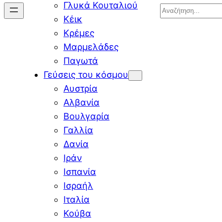
Γλυκά Κουταλιού
Search
Κέικ
Κρέμες
Μαρμελάδες
Παγωτά
Γεύσεις του κόσμου
Αυστρία
Αλβανία
Βουλγαρία
Γαλλία
Δανία
Ιράν
Ισπανία
Ισραήλ
Ιταλία
Κούβα