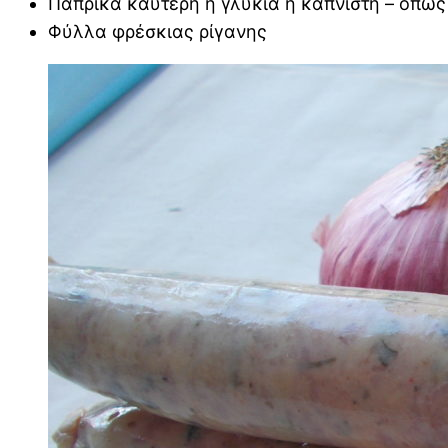
Πάπρικα καυτερή ή γλυκιά ή καπνιστή – όπως 
Φύλλα φρέσκιας ρίγανης