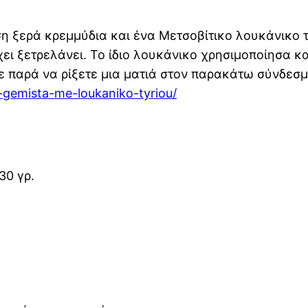
η ξερά κρεμμύδια και ένα Μετσοβίτικο λουκάνικο τ
ει ξετρελάνει. Το ίδιο λουκάνικο χρησιμοποίησα κα
τε παρά να ρίξετε μια ματιά στον παρακάτω σύνδεσμ
o-gemista-me-loukaniko-tyriou/
30 γρ.