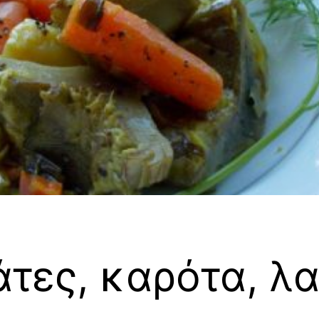
άτες, καρότα, λ