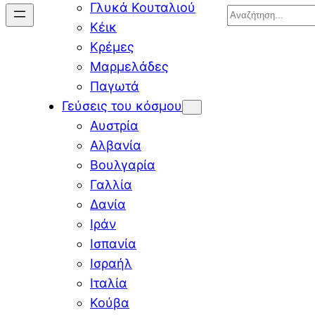
Γλυκά Κουταλιού
Search
Κέικ
Κρέμες
Μαρμελάδες
Παγωτά
Γεύσεις του κόσμου
Αυστρία
Αλβανία
Βουλγαρία
Γαλλία
Δανία
Ιράν
Ισπανία
Ισραήλ
Ιταλία
Κούβα