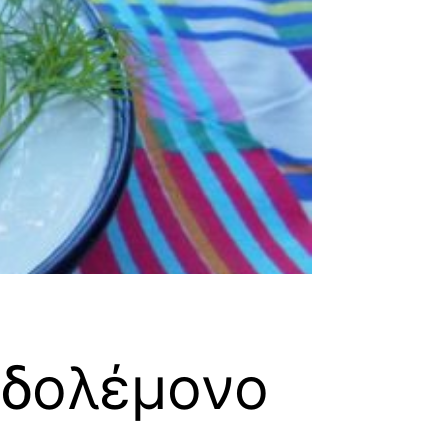
αδολέμονο