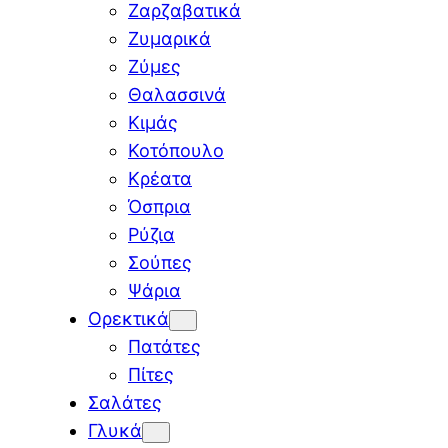
Ζαρζαβατικά
Ζυμαρικά
Ζύμες
Θαλασσινά
Κιμάς
Κοτόπουλο
Κρέατα
Όσπρια
Ρύζια
Σούπες
Ψάρια
Ορεκτικά
Πατάτες
Πίτες
Σαλάτες
Γλυκά