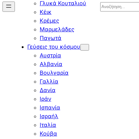
Γλυκά Κουταλιού
Search
Κέικ
Κρέμες
Μαρμελάδες
Παγωτά
Γεύσεις του κόσμου
Αυστρία
Αλβανία
Βουλγαρία
Γαλλία
Δανία
Ιράν
Ισπανία
Ισραήλ
Ιταλία
Κούβα