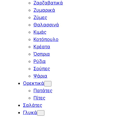
Ζαρζαβατικά
Ζυμαρικά
Ζύμες
Θαλασσινά
Κιμάς
Κοτόπουλο
Κρέατα
Όσπρια
Ρύζια
Σούπες
Ψάρια
Ορεκτικά
Πατάτες
Πίτες
Σαλάτες
Γλυκά