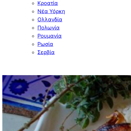
Κροατία
Νέα Υόρκη
Ολλανδία
Πολωνία
Ρουμανία
Ρωσία
Σερβία