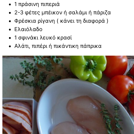
1 πράσινη πιπεριά
2-3 φέτες μπέικον ή σαλάμι ή πάριζα
Φρέσκια ρίγανη ( κάνει τη διαφορά )
Ελαιόλαδο
1 σφινάκι λευκό κρασί
Αλάτι, πιπέρι ή πικάντικη πάπρικα