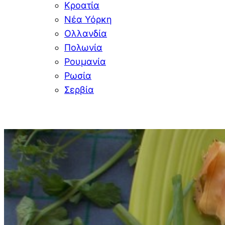
Κροατία
Νέα Υόρκη
Ολλανδία
Πολωνία
Ρουμανία
Ρωσία
Σερβία