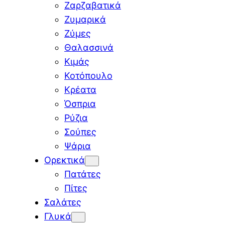
Ζαρζαβατικά
Ζυμαρικά
Ζύμες
Θαλασσινά
Κιμάς
Κοτόπουλο
Κρέατα
Όσπρια
Ρύζια
Σούπες
Ψάρια
Ορεκτικά
Πατάτες
Πίτες
Σαλάτες
Γλυκά