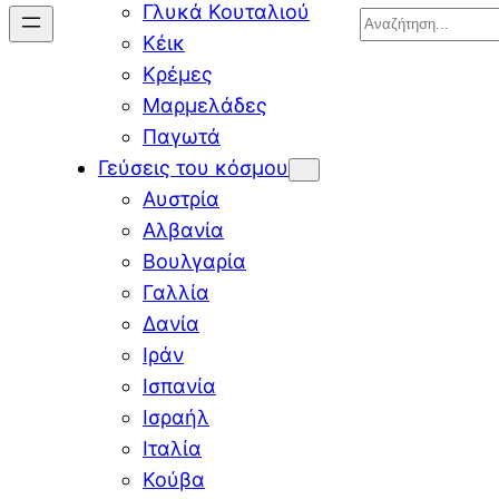
Γλυκά Κουταλιού
Search
Κέικ
Κρέμες
Μαρμελάδες
Παγωτά
Γεύσεις του κόσμου
Αυστρία
Αλβανία
Βουλγαρία
Γαλλία
Δανία
Ιράν
Ισπανία
Ισραήλ
Ιταλία
Κούβα