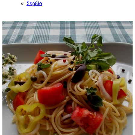
Σερβία