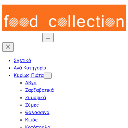
Skip
to
content
Σχετικά
Ανά Κατηγορία
Κυρίως Πιάτα
Αβγά
Ζαρζαβατικά
Ζυμαρικά
Ζύμες
Θαλασσινά
Κιμάς
Κοτόπουλο