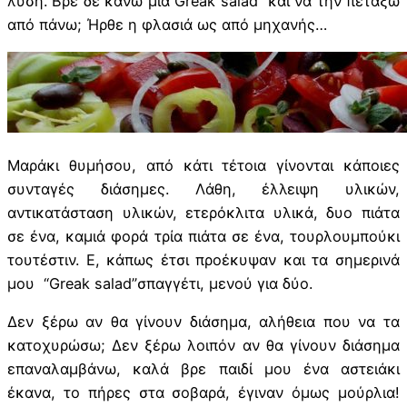
λύση. Βρε δε κάνω μια Greak salad και να την πετάξω
από πάνω; Ήρθε η φλασιά ως από μηχανής…
Μαράκι θυμήσου, από κάτι τέτοια γίνονται κάποιες
συνταγές διάσημες. Λάθη, έλλειψη υλικών,
αντικατάσταση υλικών, ετερόκλιτα υλικά, δυο πιάτα
σε ένα, καμιά φορά τρία πιάτα σε ένα, τουρλουμπούκι
τουτέστιν. Ε, κάπως έτσι προέκυψαν και τα σημερινά
μου “Greak salad”σπαγγέτι, μενού για δύο.
Δεν ξέρω αν θα γίνουν διάσημα, αλήθεια που να τα
κατοχυρώσω; Δεν ξέρω λοιπόν αν θα γίνουν διάσημα
επαναλαμβάνω, καλά βρε παιδί μου ένα αστειάκι
έκανα, το πήρες στα σοβαρά, έγιναν όμως μούρλια!