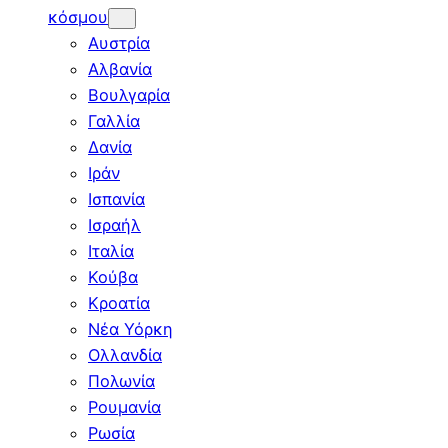
κόσμου
Αυστρία
Αλβανία
Βουλγαρία
Γαλλία
Δανία
Ιράν
Ισπανία
Ισραήλ
Ιταλία
Κούβα
Κροατία
Νέα Υόρκη
Ολλανδία
Πολωνία
Ρουμανία
Ρωσία