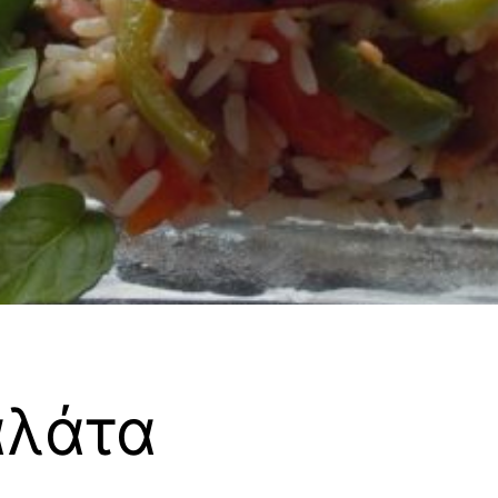
αλάτα