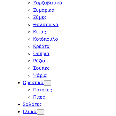
Ζαρζαβατικά
Ζυμαρικά
Ζύμες
Θαλασσινά
Κιμάς
Κοτόπουλο
Κρέατα
Όσπρια
Ρύζια
Σούπες
Ψάρια
Ορεκτικά
Πατάτες
Πίτες
Σαλάτες
Γλυκά