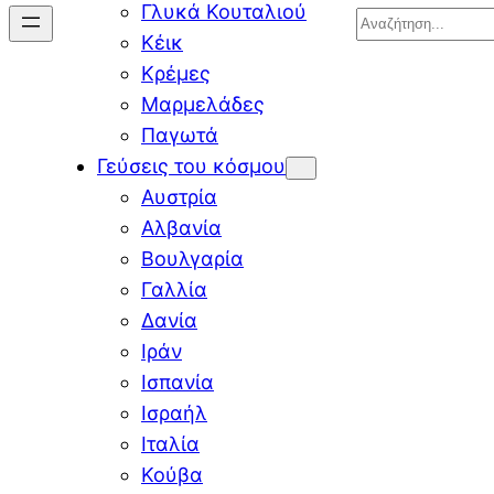
Γλυκά Κουταλιού
Search
Κέικ
Κρέμες
Μαρμελάδες
Παγωτά
Γεύσεις του κόσμου
Αυστρία
Αλβανία
Βουλγαρία
Γαλλία
Δανία
Ιράν
Ισπανία
Ισραήλ
Ιταλία
Κούβα