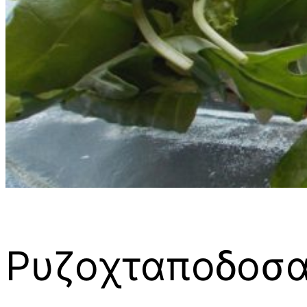
Ρυζοχταποδοσ