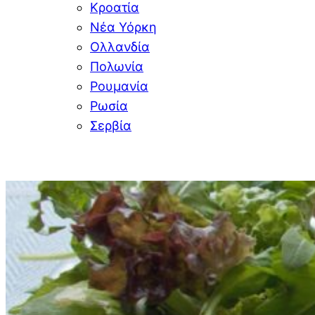
Κροατία
Νέα Υόρκη
Ολλανδία
Πολωνία
Ρουμανία
Ρωσία
Σερβία