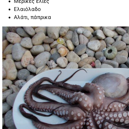
Μερικές ελιές
Ελαιόλαδο
Αλάτι, πάπρικα