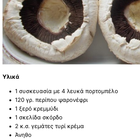
Υλικά
1 συσκευασία με 4 λευκά πορτομπέλο
120 γρ. περίπου ψαρονέφρι
1 ξερό κρεμμύδι
1 σκελίδα σκόρδο
2 κ.σ. γεμάτες τυρί κρέμα
Άνηθο