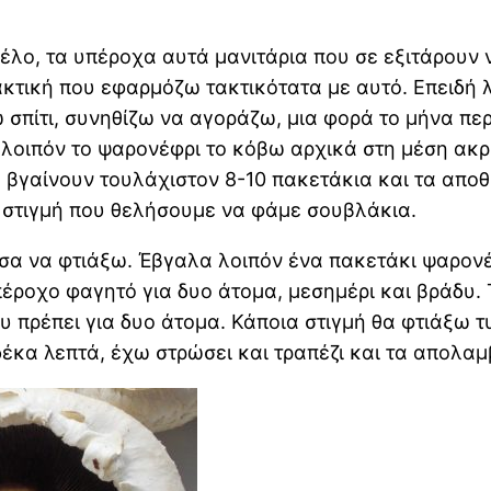
λο, τα υπέροχα αυτά μανιτάρια που σε εξιτάρουν να
ρακτική που εφαρμόζω τακτικότατα με αυτό. Επειδή
 σπίτι, συνηθίζω να αγοράζω, μια φορά το μήνα περ
τό λοιπόν το ψαρονέφρι το κόβω αρχικά στη μέση ακ
 βγαίνουν τουλάχιστον 8-10 πακετάκια και τα αποθη
 στιγμή που θελήσουμε να φάμε σουβλάκια.
σα να φτιάξω. Έβγαλα λοιπόν ένα πακετάκι ψαρονέφ
υπέροχο φαγητό για δυο άτομα, μεσημέρι και βράδυ.
που πρέπει για δυο άτομα. Κάποια στιγμή θα φτιάξω
έκα λεπτά, έχω στρώσει και τραπέζι και τα απολα