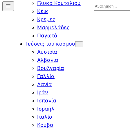
Γλυκά Κουταλιού
Search
Κέικ
Κρέμες
Μαρμελάδες
Παγωτά
Γεύσεις του κόσμου
Αυστρία
Αλβανία
Βουλγαρία
Γαλλία
Δανία
Ιράν
Ισπανία
Ισραήλ
Ιταλία
Κούβα