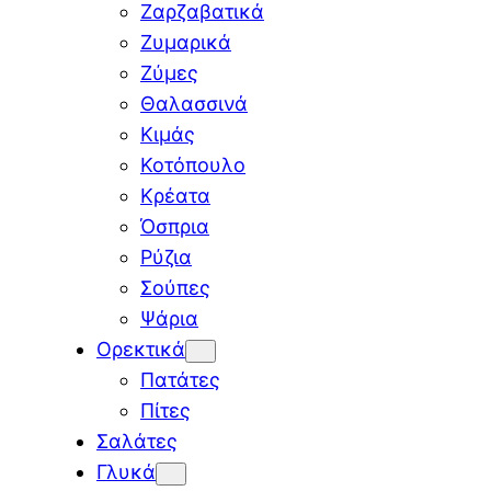
Ζαρζαβατικά
Ζυμαρικά
Ζύμες
Θαλασσινά
Κιμάς
Κοτόπουλο
Κρέατα
Όσπρια
Ρύζια
Σούπες
Ψάρια
Ορεκτικά
Πατάτες
Πίτες
Σαλάτες
Γλυκά