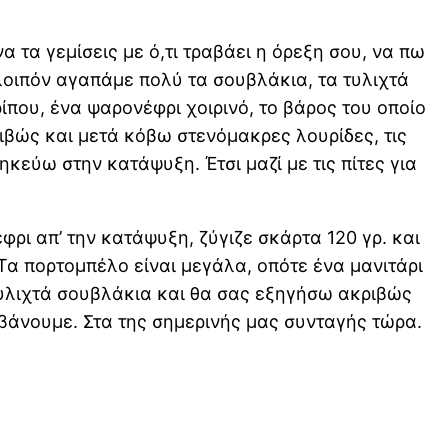
 τα γεμίσεις με ό,τι τραβάει η όρεξη σου, να πω
 λοιπόν αγαπάμε πολύ τα σουβλάκια, τα τυλιχτά
ίπου, ένα ψαρονέφρι χοιρινό, το βάρος του οποίο
ριβώς και μετά κόβω στενόμακρες λουρίδες, τις
κεύω στην κατάψυξη. Έτσι μαζί με τις πίτες για
ρι απ’ την κατάψυξη, ζύγιζε σκάρτα 120 γρ. και
 Τα πορτομπέλο είναι μεγάλα, οπότε ένα μανιτάρι
 τυλιχτά σουβλάκια και θα σας εξηγήσω ακριβώς
μβάνουμε. Στα της σημερινής μας συνταγής τώρα.