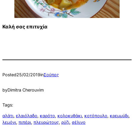
Καλή σας επιτυχία
Posted
25/02/2019
in
Σούπες
by
Dimitra Cherouvim
Tags:
αλάτι
, 
ελαιόλαδο
, 
καρότο
, 
κολοκυθάκι
, 
κοτόπουλο
, 
κρεμμύδι
, 
λεμόνι
, 
πιπέρι
, 
πλευρώτους
, 
ρύζι
, 
σέλινο