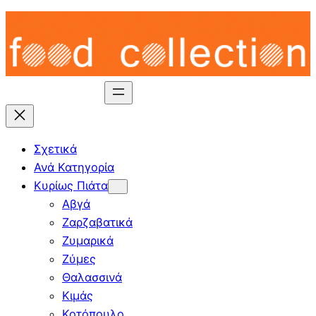
Skip
to
content
Σχετικά
Ανά Κατηγορία
Κυρίως Πιάτα
Αβγά
Ζαρζαβατικά
Ζυμαρικά
Ζύμες
Θαλασσινά
Κιμάς
Κοτόπουλο