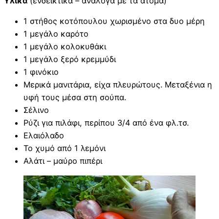
Υλικά
(ενδεικτικά – ανάλογα με τα άτομα)
1 στήθος κοτόπουλου χωρισμένο στα δυο μέρη
1 μεγάλο καρότο
1 μεγάλο κολοκυθάκι
1 μεγάλο ξερό κρεμμύδι
1 φινόκιο
Μερικά μανιτάρια, είχα πλευρώτους. Μεταξένια η
υφή τους μέσα στη σούπα.
Σέλινο
Ρύζι για πιλάφι, περίπου 3/4 από ένα φλ.τσ.
Ελαιόλαδο
Το χυμό από 1 λεμόνι
Αλάτι – μαύρο πιπέρι