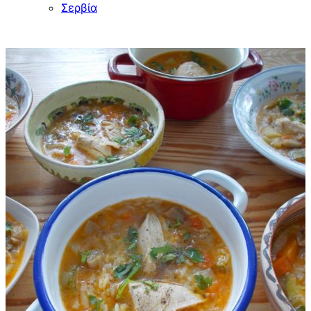
Σερβία