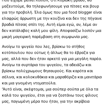
Που είχαμε μείνει λοιπόν; Ότι Κυριακή βράδυ, θα
μαζευτούμε, θα τηλεφωνήσουμε για πίτσες και βουρ
για την προβολή. Έλα όμως που μια food blogger είναι
ελαφρώς άρρωστη με την κουζίνα και δεν της πήγαινε
βραδιά πίτσας σπίτι της. Αυτή είμαι εγώ, αν, λέμε αν
δεν κατάλαβες καλή μου φίλη. Αποφασίζω λοιπόν μια
μικρή μαγειρική παρέμβαση στη συμφωνία μας.
Ανοίγω το ψυγείο που λες, βρίσκω το στήθος
κοτόπουλου που ούτως ή άλλως θα το έβραζα για
μας, αλλά που δεν ήταν αρκετό για μια μεγάλη παρέα.
Ανοίγω τα συρτάρια του ψυγείου, τα αδειάζω και
βρίσκω πολύχρωμους θησαυρούς. Και καρότα και
σέλινα, και κολοκυθάκια και μαραθόριζα και μανιτάρια
και μια γινομένη ντοματούλα.
“Αυτό είναι, σκέφτομαι, μια σούπερ σούπα με όλα τα
καλά του ψυγείου, έτσι για να ζεστάνω τους φίλους
μας, παγωμένη μέρα που ήταν, για την ακρίβεια