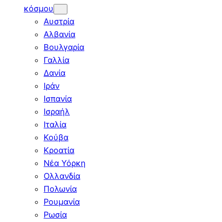
κόσμου
Αυστρία
Αλβανία
Βουλγαρία
Γαλλία
Δανία
Ιράν
Ισπανία
Ισραήλ
Ιταλία
Κούβα
Κροατία
Νέα Υόρκη
Ολλανδία
Πολωνία
Ρουμανία
Ρωσία