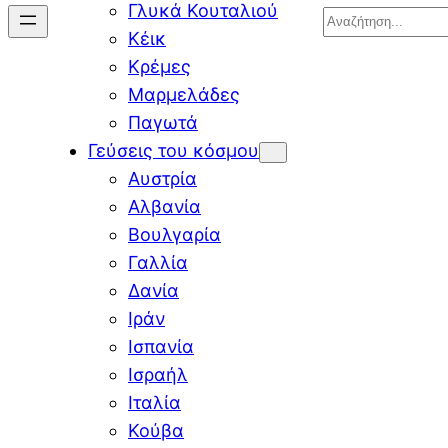
Γλυκά Κουταλιού
Search
Κέικ
Κρέμες
Μαρμελάδες
Παγωτά
Γεύσεις του κόσμου
Αυστρία
Αλβανία
Βουλγαρία
Γαλλία
Δανία
Ιράν
Ισπανία
Ισραήλ
Ιταλία
Κούβα