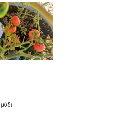
μμύδι