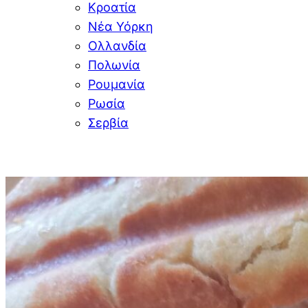
Κροατία
Νέα Υόρκη
Ολλανδία
Πολωνία
Ρουμανία
Ρωσία
Σερβία