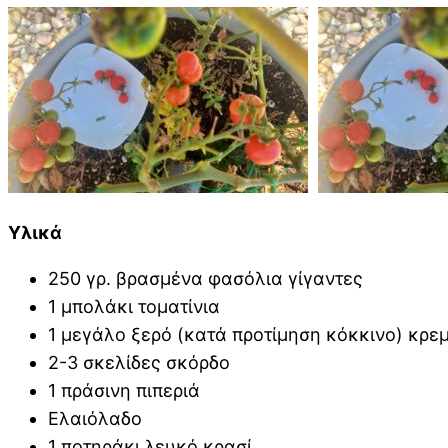
Υλικά
250 γρ. βρασμένα φασόλια γίγαντες
1 μπολάκι τοματίνια
1 μεγάλο ξερό (κατά προτίμηση κόκκινο) κρε
2-3 σκελίδες σκόρδο
1 πράσινη πιπεριά
Ελαιόλαδο
1 ποτηράκι λευκό κρασί