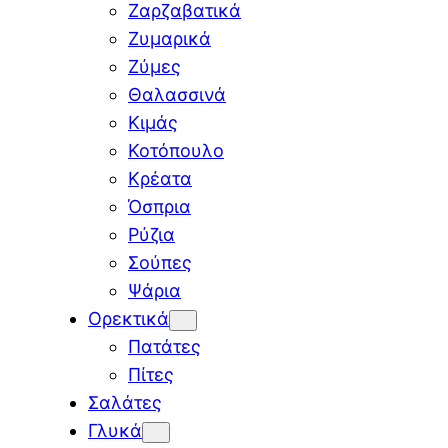
Ζαρζαβατικά
Ζυμαρικά
Ζύμες
Θαλασσινά
Κιμάς
Κοτόπουλο
Κρέατα
Όσπρια
Ρύζια
Σούπες
Ψάρια
Ορεκτικά
Πατάτες
Πίτες
Σαλάτες
Γλυκά