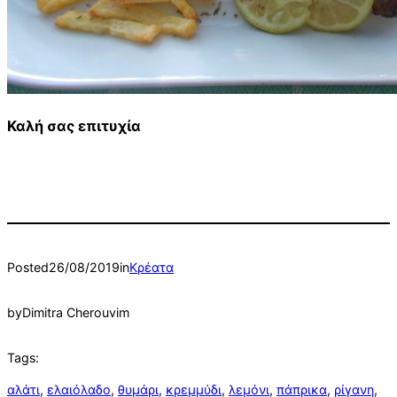
Καλή σας επιτυχία
Posted
26/08/2019
in
Κρέατα
by
Dimitra Cherouvim
Tags:
αλάτι
, 
ελαιόλαδο
, 
θυμάρι
, 
κρεμμύδι
, 
λεμόνι
, 
πάπρικα
, 
ρίγανη
, 