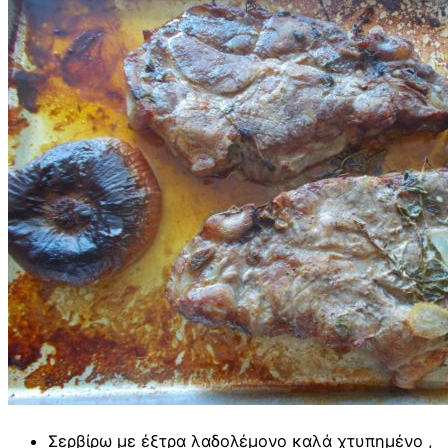
Σερβίρω με έξτρα λαδολέμονο καλά χτυπημένο ,