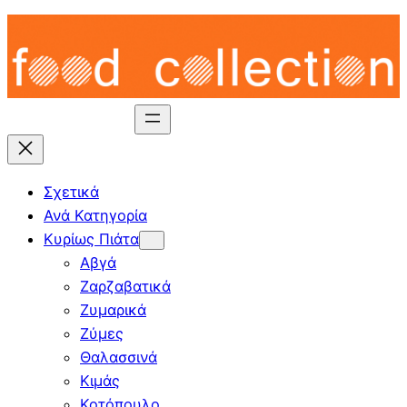
Skip
to
content
Σχετικά
Ανά Κατηγορία
Κυρίως Πιάτα
Αβγά
Ζαρζαβατικά
Ζυμαρικά
Ζύμες
Θαλασσινά
Κιμάς
Κοτόπουλο