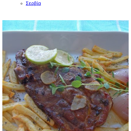
Σερβία