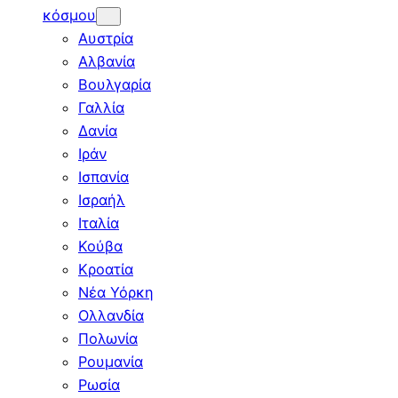
κόσμου
Αυστρία
Αλβανία
Βουλγαρία
Γαλλία
Δανία
Ιράν
Ισπανία
Ισραήλ
Ιταλία
Κούβα
Κροατία
Νέα Υόρκη
Ολλανδία
Πολωνία
Ρουμανία
Ρωσία