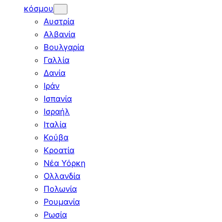
κόσμου
Αυστρία
Αλβανία
Βουλγαρία
Γαλλία
Δανία
Ιράν
Ισπανία
Ισραήλ
Ιταλία
Κούβα
Κροατία
Νέα Υόρκη
Ολλανδία
Πολωνία
Ρουμανία
Ρωσία