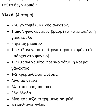
Επί το έργο λοιπόν.
Υλικά
(4 άτομα)
250 γρ.τριβέλι ολικής αλέσεως
1 μπολ ψιλοκομμένο βρασμένο κοτόπουλο, ή
γαλοπούλα
4 φέτες μπέικον
1 φλιτζάνι γεμάτο κίτρινα τυριά τριμμένα (ότι
υπάρχει στο ψυγείο)
1 φλιτζάνι γεμάτο φρέσκο γάλα, ή κρέμα
γάλακτος
1-2 κρεμμυδάκια φρέσκα
Λίγο μαϊντανό
Αλατοπίπερο, πάπρικα
Ελαιόλαδο
Λίγη παρμεζάνα τριμμένη σε φιλέ
Μερικά ντοματίνια