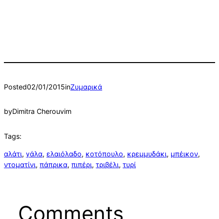
Posted
02/01/2015
in
Ζυμαρικά
by
Dimitra Cherouvim
Tags:
αλάτι
, 
γάλα
, 
ελαιόλαδο
, 
κοτόπουλο
, 
κρεμμυδάκι
, 
μπέικον
, 
ντοματίνι
, 
πάπρικα
, 
πιπέρι
, 
τριβέλι
, 
τυρί
Comments