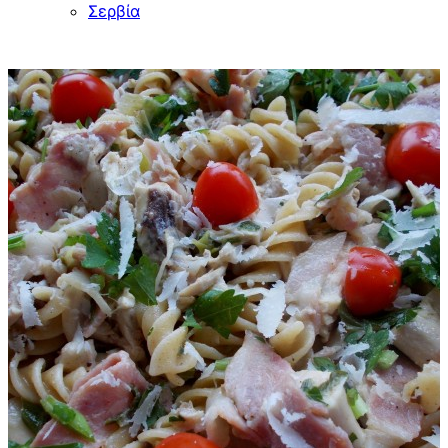
Σερβία