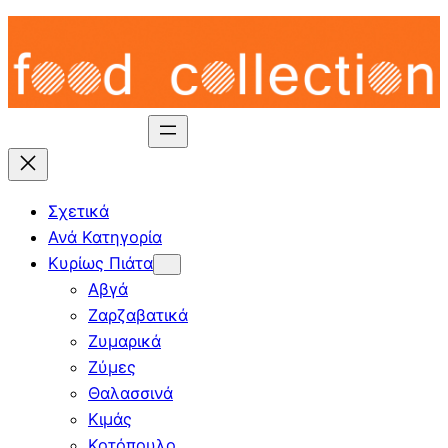
Skip
to
content
Σχετικά
Ανά Κατηγορία
Κυρίως Πιάτα
Αβγά
Ζαρζαβατικά
Ζυμαρικά
Ζύμες
Θαλασσινά
Κιμάς
Κοτόπουλο