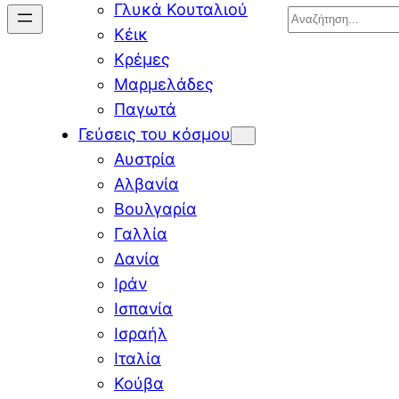
Γλυκά Κουταλιού
Search
Κέικ
Κρέμες
Μαρμελάδες
Παγωτά
Γεύσεις του κόσμου
Αυστρία
Αλβανία
Βουλγαρία
Γαλλία
Δανία
Ιράν
Ισπανία
Ισραήλ
Ιταλία
Κούβα