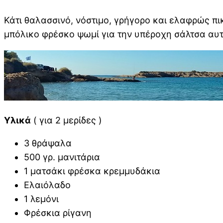
Κάτι θαλασσινό, νόστιμο, γρήγορο και ελαφρώς πικ
μπόλικο φρέσκο ψωμί για την υπέροχη σάλτσα αυ
Υλικά
( για 2 μερίδες )
3 θράψαλα
500 γρ. μανιτάρια
1 ματσάκι φρέσκα κρεμμυδάκια
Ελαιόλαδο
1 λεμόνι
Φρέσκια ρίγανη