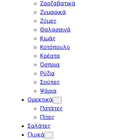
Ζαρζαβατικά
Ζυμαρικά
Ζύμες
Θαλασσινά
Κιμάς
Κοτόπουλο
Κρέατα
Όσπρια
Ρύζια
Σούπες
Ψάρια
Ορεκτικά
Πατάτες
Πίτες
Σαλάτες
Γλυκά