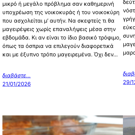
δεύτ
μικρό ή μεγάλο πρόβλημα σαν καθημερινή
νόστ
υποχρέωση της νοικοκυράς ή του νοικοκύρη
γρήγ
που ασχολείται μ’ αυτήν. Να σκεφτείς τι θα
εύκο
μαγειρέψεις χωρίς επαναλήψεις μέσα στην
συνη
εβδομάδα. Κι αν είναι το ίδιο βασικό τρόφιμο,
μαγε
όπως τα όσπρια να επιλεγούν διαφορετικά
μαρα
και με έξυπνο τρόπο μαγειρεμένα. Όχι δεν…
δια
διαβάστε…
29/1
21/01/2026