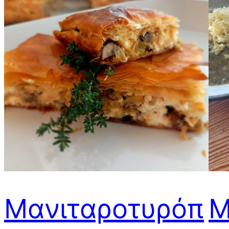
Μανιταροτυρόπ
Μ