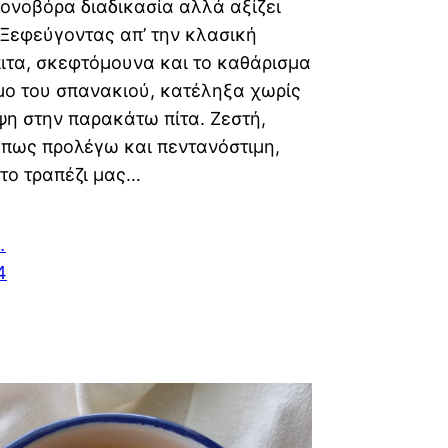
ονοβόρα διαδικασία αλλά αξίζει
 Ξεφεύγοντας απ’ την κλασική
τα, σκεφτόμουνα και το καθάρισμα
μο του σπανακιού, κατέληξα χωρίς
η στην παρακάτω πίτα. Ζεστή,
πως προλέγω και πεντανόστιμη,
το τραπέζι μας…
…
4