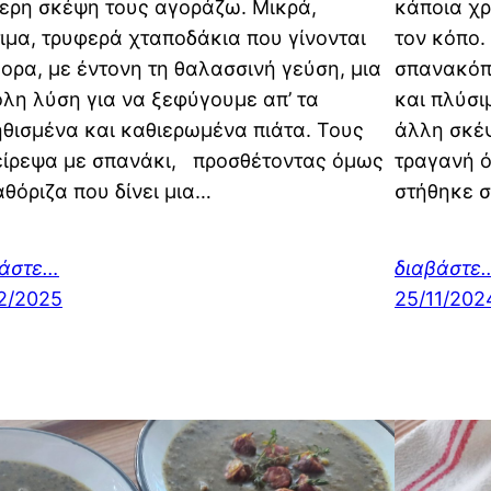
ερη σκέψη τους αγοράζω. Μικρά,
κάποια χρ
ιμα, τρυφερά χταποδάκια που γίνονται
τον κόπο.
ορα, με έντονη τη θαλασσινή γεύση, μια
σπανακόπι
λη λύση για να ξεφύγουμε απ’ τα
και πλύσι
θισμένα και καθιερωμένα πιάτα. Τους
άλλη σκέψ
ίρεψα με σπανάκι, προσθέτοντας όμως
τραγανή ό
θόριζα που δίνει μια…
στήθηκε σ
βάστε…
διαβάστε
2/2025
25/11/202