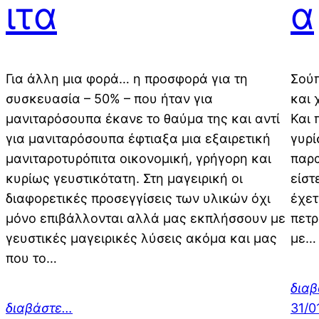
ιτα
α
Για άλλη μια φορά… η προσφορά για τη
Σούπ
συσκευασία – 50% – που ήταν για
και 
μανιταρόσουπα έκανε το θαύμα της και αντί
Και 
για μανιταρόσουπα έφτιαξα μια εξαιρετική
γυρί
μανιταροτυρόπιτα οικονομική, γρήγορη και
παρα
κυρίως γευστικότατη. Στη μαγειρική οι
είστ
διαφορετικές προσεγγίσεις των υλικών όχι
έχετ
μόνο επιβάλλονται αλλά μας εκπλήσσουν με
πετρ
γευστικές μαγειρικές λύσεις ακόμα και μας
με…
που το…
δια
διαβάστε…
31/0