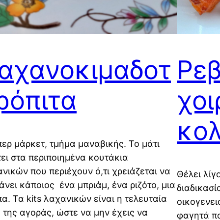
αχανοκιμαδοτ
Ρεβ
ρόπιτα
χοι
κο
ερ μάρκετ, τμήμα μαναβικής. Το μάτι
ει στα περιποιημένα κουτάκια
νικών που περιέχουν ό,τι χρειάζεται να
Θέλει λίγ
άνει κάποιος ένα μπριάμ, ένα ριζότο, μια
διαδικασί
α. Τα kits λαχανικών είναι η τελευταία
οικογενει
 της αγοράς, ώστε να μην έχεις να
φαγητά πο