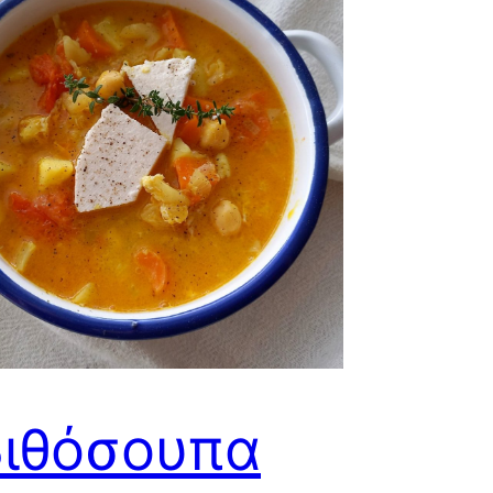
βιθόσουπα