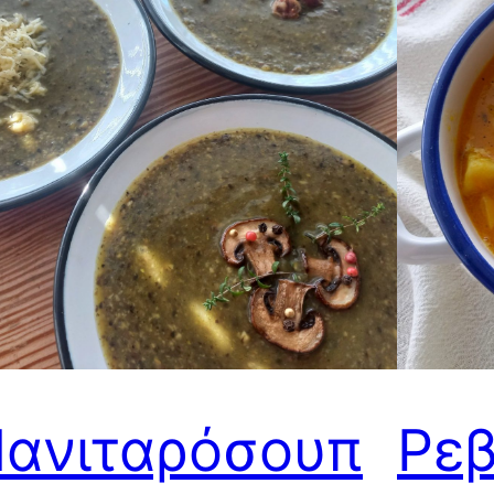
ανιταρόσουπ
Ρε