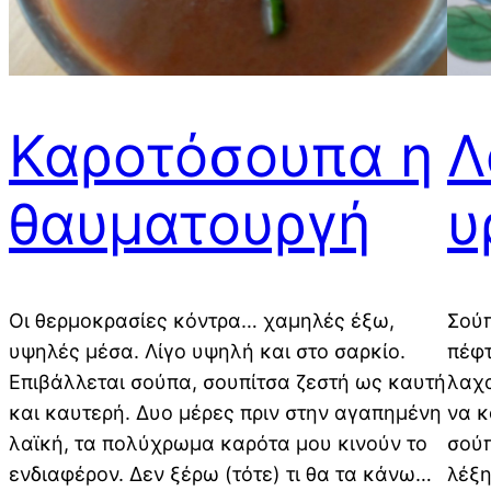
Καροτόσουπα η
Λ
θαυματουργή
υ
Οι θερμοκρασίες κόντρα… χαμηλές έξω,
Σούπ
υψηλές μέσα. Λίγο υψηλή και στο σαρκίο.
πέφτ
Επιβάλλεται σούπα, σουπίτσα ζεστή ως καυτή
λαχα
και καυτερή. Δυο μέρες πριν στην αγαπημένη
να κ
λαϊκή, τα πολύχρωμα καρότα μου κινούν το
σούπ
ενδιαφέρον. Δεν ξέρω (τότε) τι θα τα κάνω…
λέξη