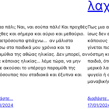
λα
α πάλι; Ναι, ναι σούπα πάλι! Και προχθές
Πως μια α
χθες και σήμερα και αύριο και μεθαύριο.
ίσως δεν 
πετρόσουπα φτιάχνω… αν μάλιστα
κάποιους 
σω στα παιδικά μου χρόνια και τα
γίνεται πι
μύθια της αθώας ηλικίας. Δεν μπορεί, αν
νόστιμη κ
ε κάποιας ηλικίας… λέμε τώρα, να μην
παιδιά, ό
ε ακούσει το υπέροχο παραμύθι της
μερικά λα
όσουπας που σταδιακά και έξυπνα και
ψυγείο ή 
μαναβική
βάστε…
διαβάστε
1/2024
17/01/202