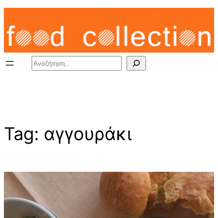
Skip
to
content
Search
Tag:
αγγουράκι