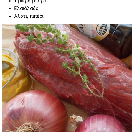
1 μικρή μπύρα
Ελαιόλαδο
Αλάτι, πιπέρι