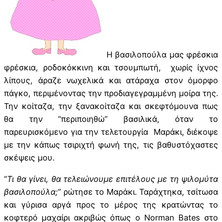
Η βασιλοπούλα μας φρέσκια
φρέσκια, ροδοκόκκινη και τσουμπωτή, χωρίς ίχνος
λίπους, άραζε νωχελικά και ατάραχα στον όμορφο
πάγκο, περιμένοντας την προδιαγεγραμμένη μοίρα της.
Την κοίταζα, την ξανακοίταζα και σκεφτόμουνα πως
θα την “περιποιηθώ” βασιλικά, όταν το
παρευρισκόμενο για την τελετουργία Μαράκι, διέκοψε
με την κάπως τσιριχτή φωνή της, τις βαθυστόχαστες
σκέψεις μου.
“
Τι θα γίνει, θα τελειώνουμε επιτέλους με τη ψιλομύτα
βασιλοπούλα;
” ρώτησε το Μαράκι. Ταράχτηκα, τσίτωσα
και γύρισα αργά προς το μέρος της κρατώντας το
κοφτερό μαχαίρι ακριβώς όπως ο Norman Bates στο