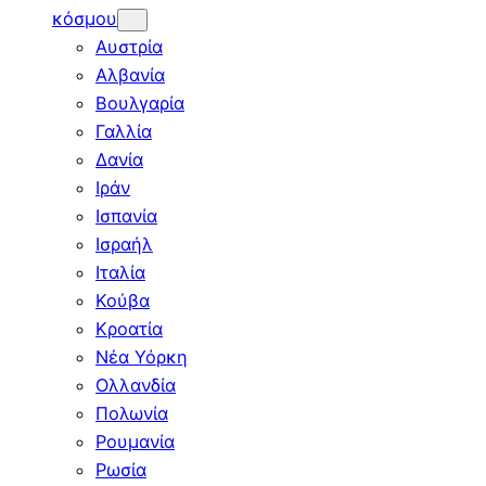
κόσμου
Αυστρία
Αλβανία
Βουλγαρία
Γαλλία
Δανία
Ιράν
Ισπανία
Ισραήλ
Ιταλία
Κούβα
Κροατία
Νέα Υόρκη
Ολλανδία
Πολωνία
Ρουμανία
Ρωσία