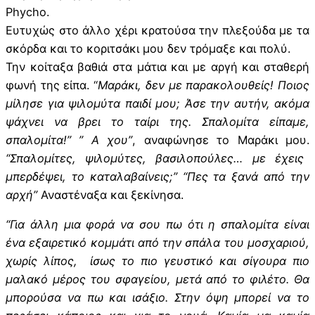
Phycho.
Ευτυχώς στο άλλο χέρι κρατούσα την πλεξούδα με τα
σκόρδα και το κοριτσάκι μου δεν τρόμαξε και πολύ.
Την κοίταξα βαθιά στα μάτια και με αργή και σταθερή
φωνή της είπα. “
Μαράκι, δεν με
παρακολουθείς! Ποιος
μίλησε για ψιλομύτα παιδί μου; Άσε την αυτήν, ακόμα
ψάχνει να βρει το ταίρι της. Σπαλομίτα είπαμε,
σπαλομίτα!” ” Α χου”
, αναφώνησε το Μαράκι μου.
“Σπαλομίτες, ψιλομύτες, βασιλοπούλες… με έχεις
μπερδέψει, το καταλαβαίνεις;” “Πες τα ξανά από την
αρχή”
Αναστέναξα και ξεκίνησα.
“Για άλλη μια φορά να σου πω ότι η σπαλομίτα είναι
ένα εξαιρετικό κομμάτι από την σπάλα του μοσχαριού,
χωρίς λίπος, ίσως το πιο γευστικό και σίγουρα πιο
μαλακό μέρος του σφαγείου, μετά από το φιλέτο. Θα
μπορούσα να πω και ισάξιο. Στην όψη μπορεί να το