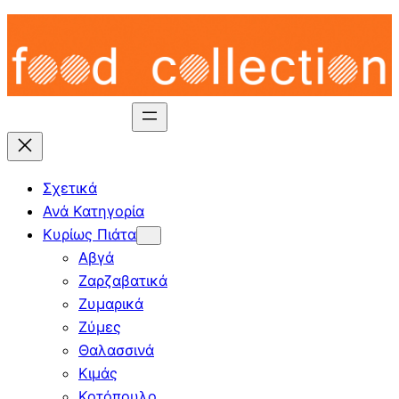
Skip
to
content
Σχετικά
Ανά Κατηγορία
Κυρίως Πιάτα
Αβγά
Ζαρζαβατικά
Ζυμαρικά
Ζύμες
Θαλασσινά
Κιμάς
Κοτόπουλο