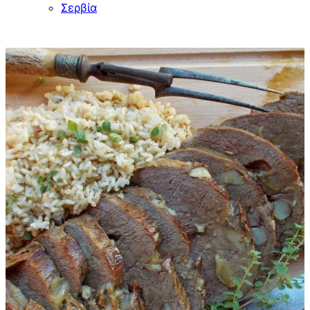
Σερβία