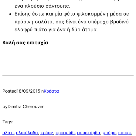
ένα πλούσιο σάντουιτς.
Επίσης έστω και μία φέτα ψιλοκομμένη μέσα σε
πράσινη σαλάτα, σας δίνει ένα υπέροχο βραδινό
ελαφρύ πιάτο για ένα ή δύο άτομα.
Καλή σας επιτυχία
Posted
18/09/2015
in
Κρέατα
by
Dimitra Cherouvim
Tags:
αλάτι
, 
ελαιόλαδο
, 
κρέας
, 
κρεμμύδι
, 
μουστάρδα
, 
μπύρα
, 
πιπέρι
, 