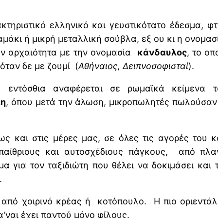
κτηριστικό ελληνικό και γευστικότατο έδεσμα, φ
άκι ή μικρή μεταλλική σούβλα, εξ ου κι η ονομασί
ην αρχαιότητα με την ονομασία
κάνδαυλος
, το οπ
ζόταν δε με ζουμί (
Αθήναιος, Δειπνοσοφισταί
).
 εντόσθια αναφέρεται σε ρωμαϊκά κείμενα τ
λη
, όπου μετά την άλωση, μικροπωλητές πωλούσαν
 και στις μέρες μας, σε όλες τις αγορές του κό
παίθριους και αυτοσχέδιους πάγκους, από πλαν
μα για τον ταξιδιώτη που θέλει να δοκιμάσει και
.
 από χοιρινό κρέας ή κοτόπουλο. Η πιο οριεντάλ
’ναι έχει παντού μόνο φίλους.