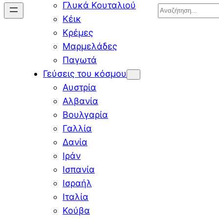
Γλυκά Κουταλιού
Search
Κέικ
Κρέμες
Μαρμελάδες
Παγωτά
Γεύσεις του κόσμου
Αυστρία
Αλβανία
Βουλγαρία
Γαλλία
Δανία
Ιράν
Ισπανία
Ισραήλ
Ιταλία
Κούβα