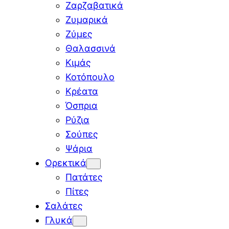
Ζαρζαβατικά
Ζυμαρικά
Ζύμες
Θαλασσινά
Κιμάς
Κοτόπουλο
Κρέατα
Όσπρια
Ρύζια
Σούπες
Ψάρια
Ορεκτικά
Πατάτες
Πίτες
Σαλάτες
Γλυκά