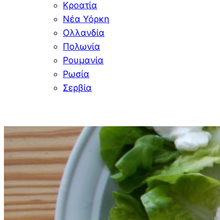
Κροατία
Νέα Υόρκη
Ολλανδία
Πολωνία
Ρουμανία
Ρωσία
Σερβία