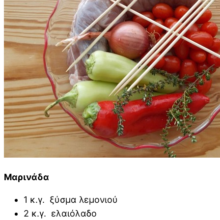
Μαρινάδα
1 κ.γ. ξύσμα λεμονιού
2 κ.γ. ελαιόλαδο