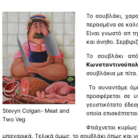
Το σουβλάκι, χαρα
περασμένα σε καλαμ
Είναι γνωστό απ τ
και άνηθο. Σερβιρι
Το σουβλάκι από
Κωνσταντινούπο
σουβλάκια με πίτα.
Το συναντάμε όμως
προσφέρεται σε υ
γευστικότατο έδεσ
Stevyn Colgan- Meat and
οποία επισκέπτεται
Two Veg
Φτιάχνεται κυρίως
μπαχαρικά. Τελικά όμως, το σουβλάκι όπως και να