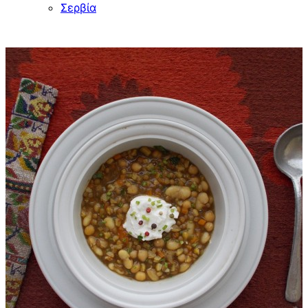
Σερβία