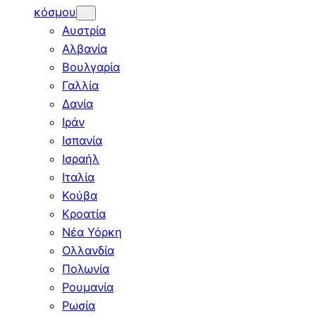
κόσμου
Αυστρία
Αλβανία
Βουλγαρία
Γαλλία
Δανία
Ιράν
Ισπανία
Ισραήλ
Ιταλία
Κούβα
Κροατία
Νέα Υόρκη
Ολλανδία
Πολωνία
Ρουμανία
Ρωσία