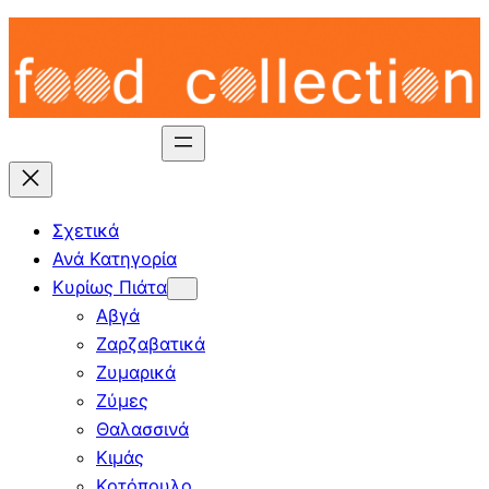
Skip
to
content
Σχετικά
Ανά Κατηγορία
Κυρίως Πιάτα
Αβγά
Ζαρζαβατικά
Ζυμαρικά
Ζύμες
Θαλασσινά
Κιμάς
Κοτόπουλο